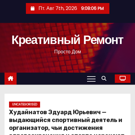
П
Пт. Авг 7th, 2026
9:08:07 PM
е
р
е
Креативный Ремонт
й
т
Просто Дом
и
к
с
о
д
е
р
UNCATEGORISED
Худайнатов Эдуард Юрьевич —
ж
выдающийся спортивный деятель и
и
организатор, чьи достижения
м