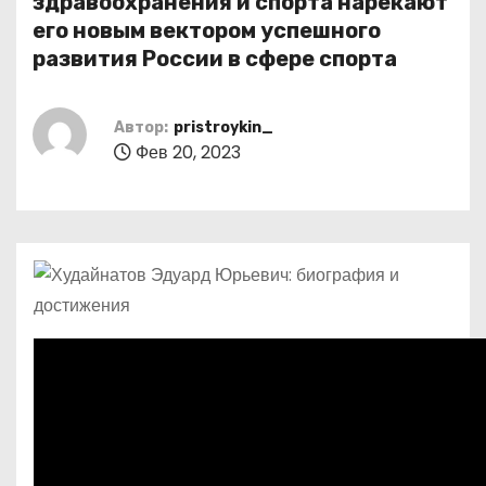
здравоохранения и спорта нарекают
о
его новым вектором успешного
м
развития России в сфере спорта
у
Автор:
pristroykin_
Фев 20, 2023