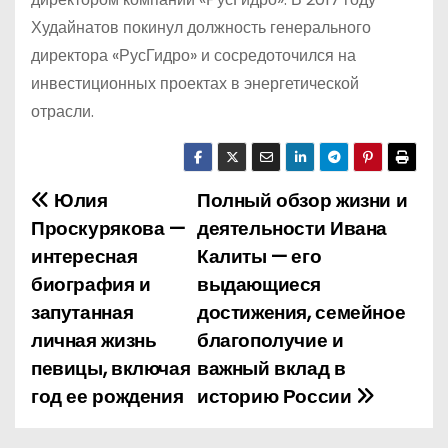
Худайнатов покинул должность генерального
директора «РусГидро» и сосредоточился на
инвестиционных проектах в энергетической
отрасли.
Юлия
Полный обзор жизни и
Н
Проскурякова —
деятельности Ивана
а
интересная
Калиты — его
биография и
выдающиеся
в
запутанная
достижения, семейное
и
личная жизнь
благополучие и
певицы, включая
важный вклад в
г
год ее рождения
историю России
а