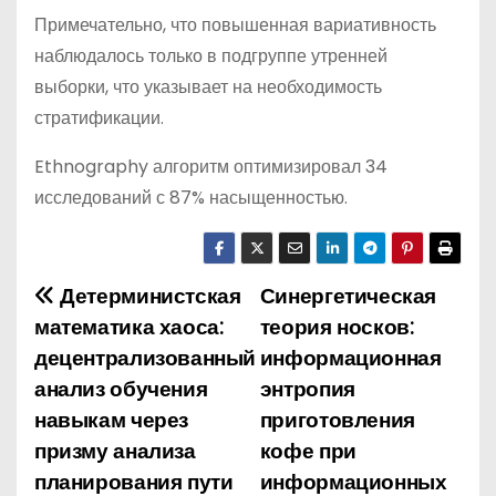
Примечательно, что повышенная вариативность
наблюдалось только в подгруппе утренней
выборки, что указывает на необходимость
стратификации.
Ethnography алгоритм оптимизировал 34
исследований с 87% насыщенностью.
Детерминистская
Синергетическая
Н
математика хаоса:
теория носков:
а
децентрализованный
информационная
анализ обучения
энтропия
в
навыкам через
приготовления
и
призму анализа
кофе при
планирования пути
информационных
г