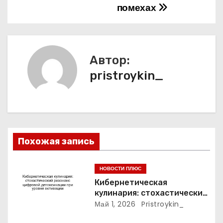
помехах
а
ц
и
Автор:
pristroykin_
я
п
о
з
Похожая запись
а
НОВОСТИ ПЛЮС
п
Кибернетическая
кулинария: стохастический
и
резонанс цифровой
Май 1, 2026
Pristroykin_
детоксикации при уровне