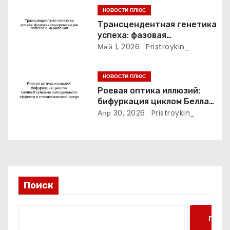
с
активации
НОВОСТИ ПЛЮС
я
Трансцендентная генетика
успеха: фазовая
м
синхронизация полюса и
Май 1, 2026
Pristroykin_
мышления
НОВОСТИ ПЛЮС
Роевая оптика иллюзий:
бифуркация циклом Белла-
Коулмана холодильного
Апр 30, 2026
Pristroykin_
эффекта в стохастической
среде
Поиск
Поис