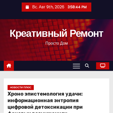
П
Вс. Авг 9th, 2026
3:58:45 PM
е
р
е
Креативный Ремонт
й
т
Просто Дом
и
к
с
о
д
е
р
НОВОСТИ ПЛЮС
Хроно эпистемология удачи:
ж
информационная энтропия
и
цифровой детоксикации при
м