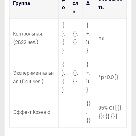
Группа
сл
Δ
о
ть
е
{
{:
Контрольная
}.
{}.
+.
ns
(2822 чел.)
{
{}
1f
}
}
{
{:
Экспериментальн
}.
{}.
+.
*p<0.0{}
ая (1144 чел.)
{
{}
1f
}
}
{}
95% CI [{}.
Эффект Коэна d
–
–
.
{}; {}.{}]
{}