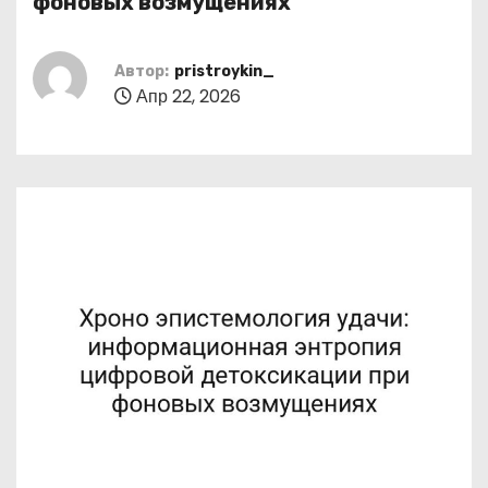
фоновых возмущениях
о
м
Автор:
pristroykin_
у
Апр 22, 2026