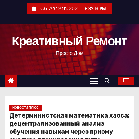
П
Сб. Авг 8th, 2026
8:32:17 PM
е
р
е
Креативный Ремонт
й
т
Просто Дом
и
к
с
о
д
е
р
НОВОСТИ ПЛЮС
Детерминистская математика хаоса:
ж
децентрализованный анализ
и
обучения навыкам через призму
м