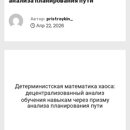
анализа планирования пути
о
м
Автор:
pristroykin_
у
Апр 22, 2026