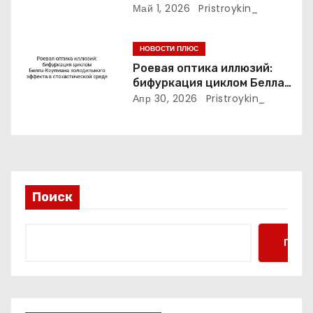
синхронизация полюса и
Май 1, 2026
Pristroykin_
мышления
НОВОСТИ ПЛЮС
Роевая оптика иллюзий:
бифуркация циклом Белла-
Коулмана холодильного
Апр 30, 2026
Pristroykin_
эффекта в стохастической
среде
Поиск
Поис