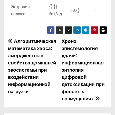
Энтропия
{}.{}
±0.{}
–
полюса
бит/ед.
Алгоритмическая
Хроно
Н
математика хаоса:
эпистемология
а
эмерджентные
удачи:
свойства домашней
информационная
в
экосистемы при
энтропия
и
воздействии
цифровой
информационной
детоксикации при
г
нагрузки
фоновых
а
возмущениях
ц