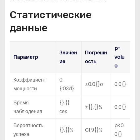
Статистические
данные
p-
Значен
Погрешн
Параметр
valu
ие
ость
e
Коэффициент
0.
±0.0{}σ
0.0{}
мощности
{:03d}
Время
{}.{}
±{}.{}%
0.0{}
наблюдения
сек
Вероятность
p<0.
{}.{}%
CI 9{}%
успеха
0{}