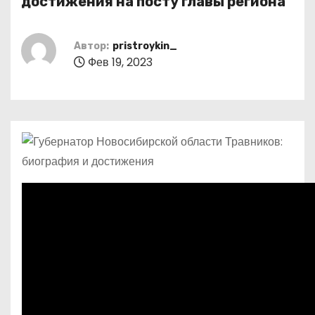
достижения на посту главы региона
о
м
Автор:
pristroykin_
у
Фев 19, 2023