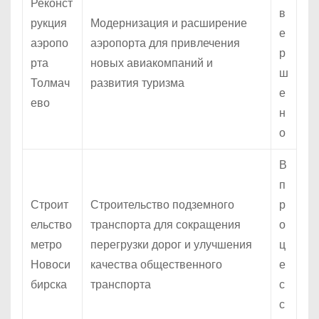
Реконст
в
рукция
Модернизация и расширение
е
аэропо
аэропорта для привлечения
р
рта
новых авиакомпаний и
ш
Толмач
развития туризма
е
ево
н
о
В
п
Строит
Строительство подземного
р
ельство
транспорта для сокращения
о
метро
перегрузки дорог и улучшения
ц
Новоси
качества общественного
е
бирска
транспорта
с
с