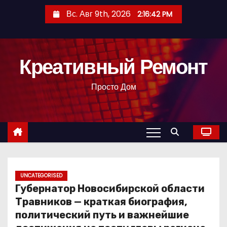
П
Вс. Авг 9th, 2026
2:16:43 PM
е
р
е
Креативный Ремонт
й
т
Просто Дом
и
к
с
о
д
е
р
UNCATEGORISED
Губернатор Новосибирской области
ж
Травников — краткая биография,
и
политический путь и важнейшие
м