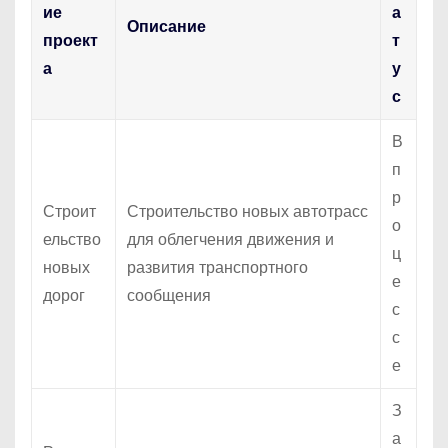
ие
а
Описание
проект
т
а
у
с
В
п
р
Строит
Строительство новых автотрасс
о
ельство
для облегчения движения и
ц
новых
развития транспортного
е
дорог
сообщения
с
с
е
З
а