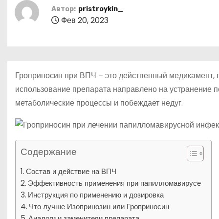
р
p
о
a
Автор:
pristroykin_
а
м
Фев 20, 2023
s
в
у
s
и
n
т
i
Гроприносин при ВПЧ – это действенный медикамент, 
ь
k
использование препарата направлено на устранение п
метаболические процессы и побеждает недуг.
i
Содержание
Состав и действие на ВПЧ
Эффективность применения при папилломавирусе
Инструкция по применению и дозировка
Что лучше Изопринозин или Гроприносин
Аналоги и заменители препарата