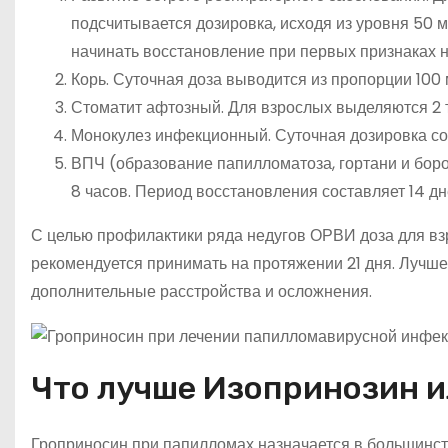
подсчитывается дозировка, исходя из уровня 50 мг
начинать восстановление при первых признаках н
Корь. Суточная доза выводится из пропорции 100 
Стоматит афтозный. Для взрослых выделяются 2 та
Монокулез инфекционный. Суточная дозировка сос
ВПЧ (образование папилломатоза, гортани и боро
8 часов. Период восстановления составляет 14 дн
С целью профилактики ряда недугов ОРВИ доза для вз
рекомендуется принимать на протяжении 21 дня. Лучше
дополнительные расстройства и осложнения.
Что лучше Изопринозин 
Гроприносин при папилломах назначается в большинст