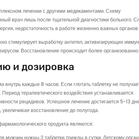
плексном лечении с другими медикаментами. Схему
ный врач лишь после тщательной диагностики больного. С
ргия, недостаточность в работе жизненно важных органов и
жно стимулирует выработку антител, активизирующих имму
 вирусом. Восстановление происходит более организованно 
ию и дозировка
внутрь каждые 8 часов. Если глотать таблетку не получает
. Период терапевтического воздействия устанавливается
ивности рецидивов. Успешное лечение достигается 5-13 дне
, увеличивая восстановление до полугода.
армакологического продукта являются:
ля мужчин нужны 2 таблетки трижды в сутки. Детскому орга