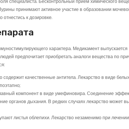
оля специалиста. Бесконтрольный прием химического вещ
Пурины принимают активное участие в образовании мочево
 отнестись к дозировке.
епарата
иммуностимулирующего характера. Медикамент выпускается 
людей предпочитает приобретать аналоги вещества по при
ся:
содержит качественные антитела. Лекарство в виде белых
поэтапно;
лавный компонент в виде умефиновира. Соединение эффе
ение органов дыхания. В редких случаях лекарство может в
пают листья облепихи. Лекарство незаменимо при лечени