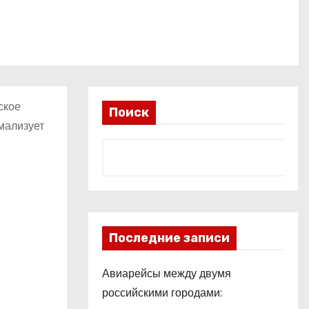
ское
Поиск
мализует
Последние записи
Авиарейсы между двумя
российскими городами: