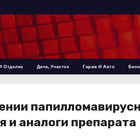
И Отделка
Дача, Участок
Гараж И Авто
Бизн
чении папилломавирус
я и аналоги препарата