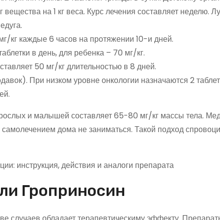
 вещества на 1 кг веса. Курс лечения составляет неделю. Л
едуга.
мг/кг каждые 6 часов на протяжении 10-и дней.
блетки в день, для ребенка – 70 мг/кг.
тавляет 50 мг/кг длительностью в 8 дней.
давок). При низком уровне онкологии назначаются 2 табле
ей.
рослых и малышей составляет 65-80 мг/кг массы тела. Ме
 самолечением дома не заниматься. Такой подход спровоц
или Гроприносин
ве случаев обладает терапевтическиму эффекту. Препарат