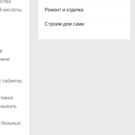
ества
й кислоты.
Ремонт и отделка
Строим дом сами
в
чине
 таблеток,
ктивно
ызывать
и больных