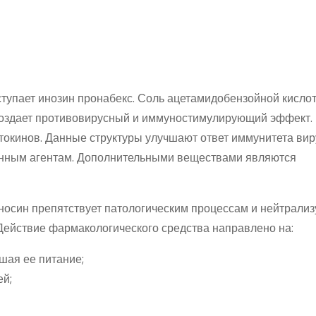
Ч
тупает инозин пронабекс. Соль ацетамидобензойной кисло
 создает противовирусный и иммуностимулирующий эффект.
токинов. Данные структуры улучшают ответ иммунитета вир
ионным агентам. Дополнительными веществами являются
иносин препятствует патологическим процессам и нейтрализ
Действие фармакологического средства направлено на:
шая ее питание;
ей;