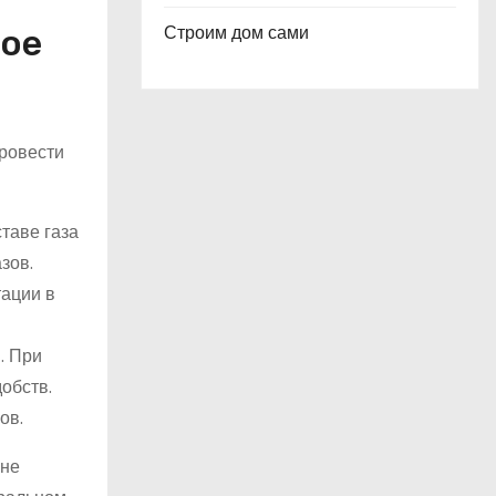
Строим дом сами
ное
провести
ставе газа
зов.
тации в
. При
обств.
ов.
оне