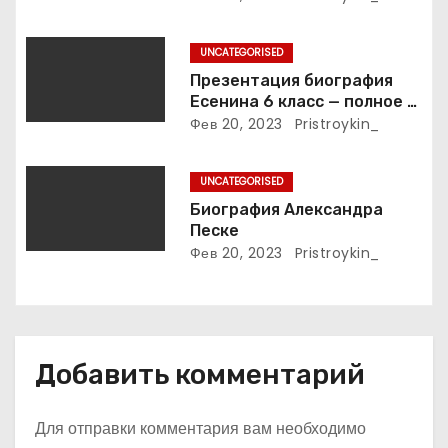
и
жизни великой певицы
с
UNCATEGORISED
я
Презентация биография
Есенина 6 класс — полное и
м
подробное описание жизни
Фев 20, 2023
Pristroykin_
и творчества выдающегося
русского поэта
UNCATEGORISED
Биография Александра
Песке
Фев 20, 2023
Pristroykin_
Добавить комментарий
Для отправки комментария вам необходимо