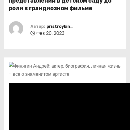
представлений в детском саду до
о
роли в грандиозном фильме
м
у
Автор:
pristroykin_
Фев 20, 2023