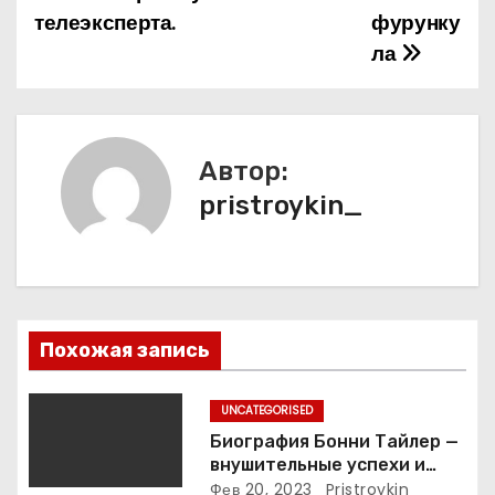
телеэксперта.
фурунку
г
ла
а
ц
и
Автор:
pristroykin_
я
п
о
з
Похожая запись
а
UNCATEGORISED
п
Биография Бонни Тайлер —
внушительные успехи и
интимные подробности
Фев 20, 2023
Pristroykin_