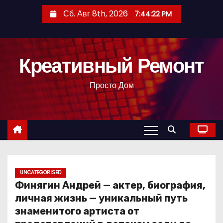
П
Сб. Авг 8th, 2026
7:44:22 PM
е
р
е
Креативный Ремонт
й
т
Просто Дом
и
к
с
о
д
е
р
UNCATEGORISED
Финягин Андрей — актер, биография,
ж
личная жизнь — уникальный путь
и
знаменитого артиста от
м