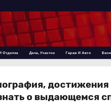
И Отделка
Дача, Участок
Гараж И Авто
Бизн
иография, достижения
и знать о выдающемся 