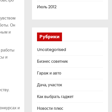
 быстро
Июль 2012
чувством
боты. Он
нным и
Рубрики
Uncategorised
о работы
сы и
Бизнес советник
Гараж и авто
Дача, участок
ству.
Как выбрать гаджет
онкурсах и
Новости плюс