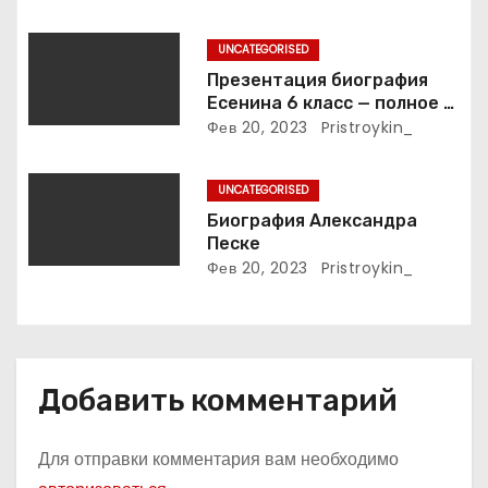
п
жизни великой певицы
и
UNCATEGORISED
Презентация биография
с
Есенина 6 класс — полное и
подробное описание жизни
Фев 20, 2023
Pristroykin_
я
и творчества выдающегося
русского поэта
м
UNCATEGORISED
Биография Александра
Песке
Фев 20, 2023
Pristroykin_
Добавить комментарий
Для отправки комментария вам необходимо