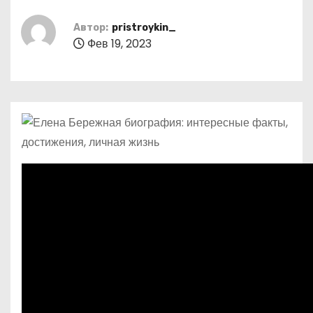
о
м
Автор:
pristroykin_
Фев 19, 2023
у