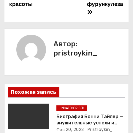
красоты
фурункулеза
и
г
а
Автор:
ц
pristroykin_
и
я
п
Похожая запись
о
з
UNCATEGORISED
Биография Бонни Тайлер —
а
внушительные успехи и
интимные подробности
Фев 20, 2023
Pristroykin_