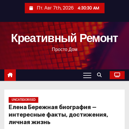
П
Пт. Авг 7th, 2026
4:30:31 AM
е
р
е
Креативный Ремонт
й
т
Просто Дом
и
к
с
о
д
е
р
UNCATEGORISED
Елена Бережная биография —
ж
интересные факты, достижения,
и
личная жизнь
м