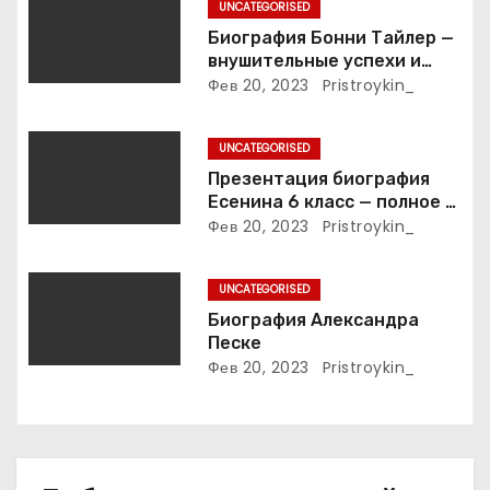
п
UNCATEGORISED
Биография Бонни Тайлер —
и
внушительные успехи и
интимные подробности
Фев 20, 2023
Pristroykin_
с
жизни великой певицы
я
UNCATEGORISED
Презентация биография
м
Есенина 6 класс — полное и
подробное описание жизни
Фев 20, 2023
Pristroykin_
и творчества выдающегося
русского поэта
UNCATEGORISED
Биография Александра
Песке
Фев 20, 2023
Pristroykin_