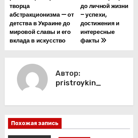
творца
до личной жизни
и
абстракционизма — от
– успехи,
детства в Украине до
достижения и
г
мировой славы и его
интересные
а
вклада в искусство
факты
ц
и
Автор:
я
pristroykin_
п
о
з
Похожая запись
а