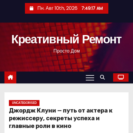
П
Пн. Авг 10th, 2026
7:49:18 AM
е
р
е
Креативный Ремонт
й
т
Просто Дом
и
к
с
о
д
е
р
UNCATEGORISED
Джордж Клуни — путь от актера к
ж
режиссеру, секреты успеха и
и
главные роли в кино
м