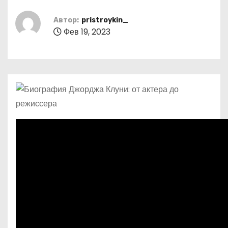
о
м
Автор:
pristroykin_
Фев 19, 2023
у