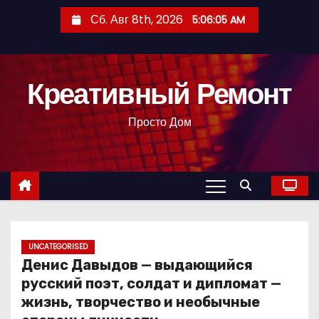
П
Сб. Авг 8th, 2026
5:06:06 AM
е
р
е
Креативный Ремонт
й
т
Просто Дом
и
к
с
о
д
е
р
UNCATEGORISED
Денис Давыдов — выдающийся
ж
русский поэт, солдат и дипломат —
и
жизнь, творчество и необычные
м