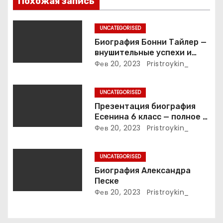
Похожая запись
о
з
UNCATEGORISED
Биография Бонни Тайлер —
а
внушительные успехи и
интимные подробности
Фев 20, 2023
Pristroykin_
п
жизни великой певицы
и
UNCATEGORISED
Презентация биография
с
Есенина 6 класс — полное и
подробное описание жизни
Фев 20, 2023
Pristroykin_
я
и творчества выдающегося
русского поэта
м
UNCATEGORISED
Биография Александра
Песке
Фев 20, 2023
Pristroykin_