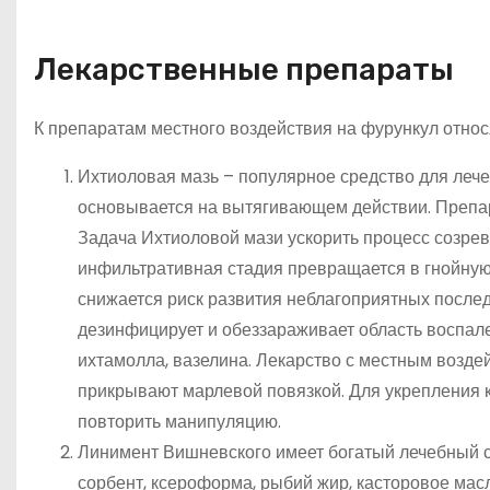
Лекарственные препараты
К препаратам местного воздействия на фурункул относ
Ихтиоловая мазь – популярное средство для лече
основывается на вытягивающем действии. Препар
Задача Ихтиоловой мази ускорить процесс созрев
инфильтративная стадия превращается в гнойную
снижается риск развития неблагоприятных после
дезинфицирует и обеззараживает область воспале
ихтамолла, вазелина. Лекарство с местным возде
прикрывают марлевой повязкой. Для укрепления к
повторить манипуляцию.
Линимент Вишневского имеет богатый лечебный с
сорбент, ксероформа, рыбий жир, касторовое мас