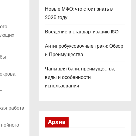
Новые МФО: что стоит знать в
2025 году
ого
Введение в стандартизацию ISO
дующих
Антипробуксовочные траки: Обзор
и Преимущества
обы
Чаны для бани: преимущества,
покрова
виды и особенности
использования
о-
хая работа
Архив
гнойного