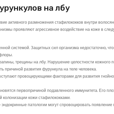
урункулов на лбу
твие активного размножения стафилококков внутри волосян
анизмы проявляют агрессивное воздействие на коже в сле
унной системой. Защитных сил организма недостаточно, чт
флоры.
апины, трещины на лбу. Нарушение целостности кожного 
ть причиной развития фурункула на теле человека.
выступают провоцирующими факторами для развития гнойн
ановятся первопричиной подавленного иммунитета. Его пло
й колонизации кожи стафилококками.
 эндокринные патологии могут спровоцировать появление 