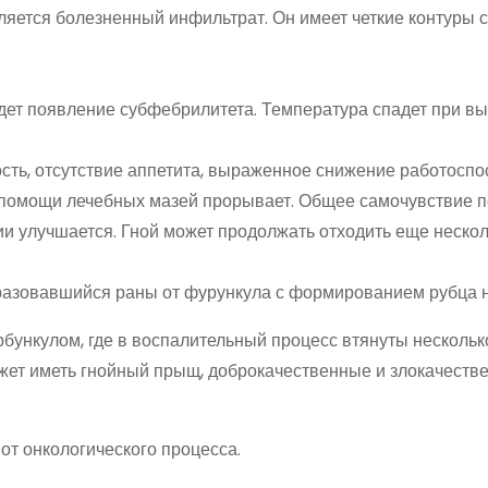
ляется болезненный инфильтрат. Он имеет четкие контуры с
дет появление субфебрилитета. Температура спадет при в
ость, отсутствие аппетита, выраженное снижение работоспо
 помощи лечебных мазей прорывает. Общее самочувствие 
и улучшается. Гной может продолжать отходить еще нескол
разовавшийся раны от фурункула с формированием рубца н
бункулом, где в воспалительный процесс втянуты нескольк
жет иметь гнойный прыщ, доброкачественные и злокачеств
от онкологического процесса.