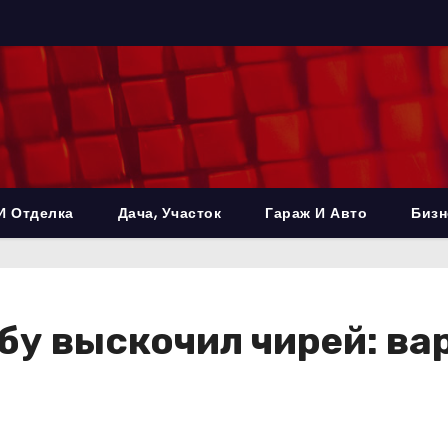
И Отделка
Дача, Участок
Гараж И Авто
Бизн
лбу выскочил чирей: в