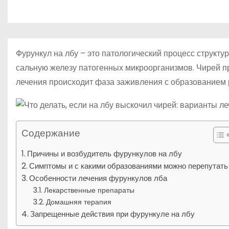
р
p
о
a
а
м
s
в
у
s
и
Фурункул на лбу – это патологический процесс структу
n
т
сальную железу патогенных микроорганизмов. Чирей пр
i
лечения происходит фаза заживления с образованием 
ь
k
i
Содержание
Причины и возбудитель фурункулов на лбу
Симптомы и с какими образованиями можно перепутать
Особенности лечения фурункулов лба
Лекарственные препараты
Домашняя терапия
Запрещенные действия при фурункуле на лбу