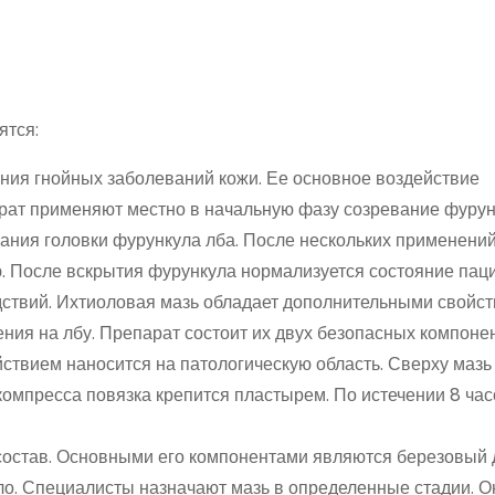
ятся:
ния гнойных заболеваний кожи. Ее основное воздействие
ат применяют местно в начальную фазу созревание фурун
ания головки фурункула лба. После нескольких применени
. После вскрытия фурункула нормализуется состояние паци
дствий. Ихтиоловая мазь обладает дополнительными свойст
ния на лбу. Препарат состоит их двух безопасных компонен
йствием наносится на патологическую область. Сверху мазь
омпресса повязка крепится пластырем. По истечении 8 час
остав. Основными его компонентами являются березовый д
ло. Специалисты назначают мазь в определенные стадии. О