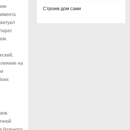
нии
Строим дом сами
нимента
оветуют
епарат
ем.
еский,
влияние на
ри
боих
мов.
ичной
я больного.