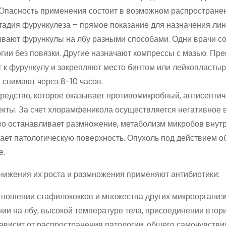
 Опасность применения состоит в возможном распростране
стадия фурункулеза – прямое показание для назначения ли
вают фурункулы на лбу разными способами. Одни врачи с
гии без повязки. Другие назначают компрессы с мазью. Пр
 к фурункулу и закрепляют место бинтом или лейкопластыр
снимают через 8-10 часов.
редство, которое оказывает противомикробный, антисептич
ты. За счет хлорамфеникола осуществляется негативное 
во останавливает размножение, метаболизм микробов внут
ает патологическую поверхность. Опухоль под действием о
е.
снижения их роста и размножения применяют антибиотики:
тношении стафилококков и множества других микроорганиз
и на лбу, высокой температуре тела, присоединении втор
ависит от распространения патологии, общего самочувстви