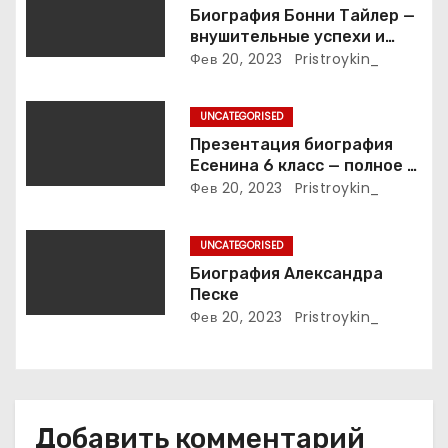
з
Биография Бонни Тайлер —
внушительные успехи и
а
интимные подробности
Фев 20, 2023
Pristroykin_
жизни великой певицы
п
UNCATEGORISED
и
Презентация биография
Есенина 6 класс — полное и
с
подробное описание жизни
Фев 20, 2023
Pristroykin_
и творчества выдающегося
я
русского поэта
UNCATEGORISED
м
Биография Александра
Песке
Фев 20, 2023
Pristroykin_
Добавить комментарий