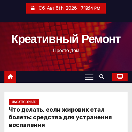
П
Сб. Авг 8th, 2026
7:19:15 PM
е
р
е
Креативный Ремонт
й
т
Просто Дом
и
к
с
о
д
е
р
UNCATEGORISED
Что делать, если жировик стал
ж
болеть: средства для устранения
и
воспаления
м