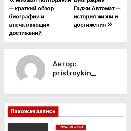
Михаил Полторанин
Биография
Н
— краткий обзор
Гаджи Автомат —
а
биографии и
история жизни и
впечатляющих
достижения
в
достижений
и
г
а
Автор:
pristroykin_
ц
и
я
п
Похожая запись
о
UNCATEGORISED