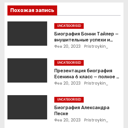
п
Похожая запись
о
UNCATEGORISED
з
Биография Бонни Тайлер —
внушительные успехи и
а
интимные подробности
Фев 20, 2023
Pristroykin_
жизни великой певицы
п
UNCATEGORISED
и
Презентация биография
Есенина 6 класс — полное и
с
подробное описание жизни
Фев 20, 2023
Pristroykin_
и творчества выдающегося
я
русского поэта
UNCATEGORISED
м
Биография Александра
Песке
Фев 20, 2023
Pristroykin_