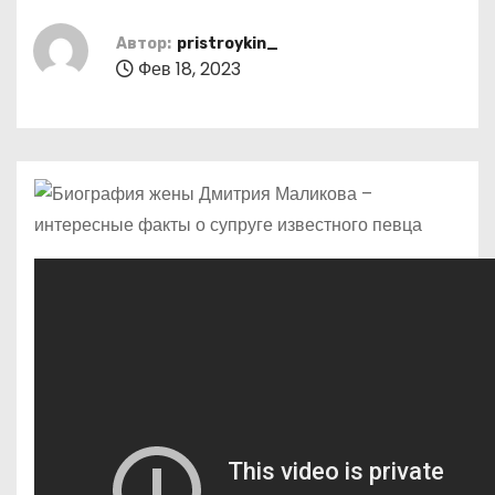
о
м
Автор:
pristroykin_
Фев 18, 2023
у