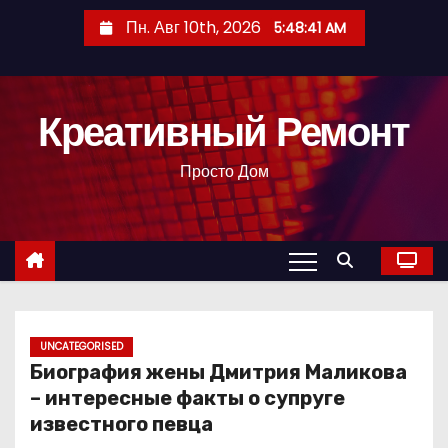
П
Пн. Авг 10th, 2026
5:48:42 AM
е
р
е
Креативный Ремонт
й
т
Просто Дом
и
к
с
о
д
е
р
UNCATEGORISED
Биография жены Дмитрия Маликова
ж
– интересные факты о супруге
и
известного певца
м