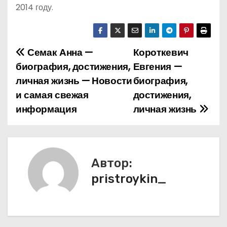
2014 году.
Семак Анна —
Короткевич
Н
биография, достижения,
Евгения —
а
личная жизнь — Новости
биография,
и самая свежая
достижения,
в
информация
личная жизнь
и
г
а
Автор:
pristroykin_
ц
и
я