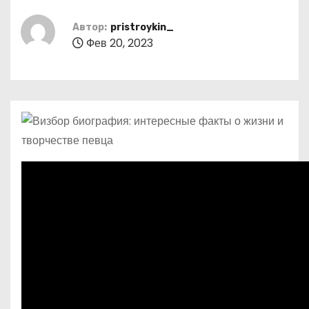
о
м
Автор:
pristroykin_
Фев 20, 2023
у