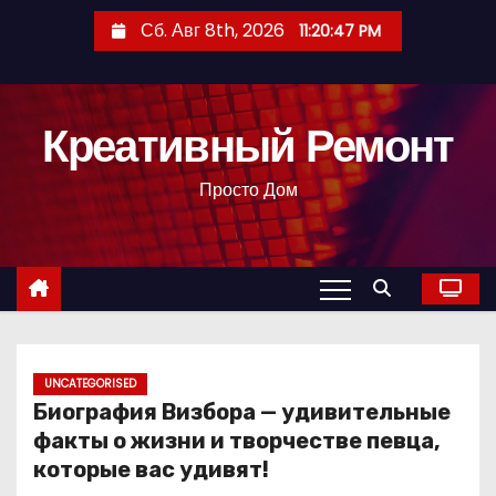
П
Сб. Авг 8th, 2026
11:20:48 PM
е
р
е
Креативный Ремонт
й
т
Просто Дом
и
к
с
о
д
е
р
UNCATEGORISED
Биография Визбора — удивительные
ж
факты о жизни и творчестве певца,
и
которые вас удивят!
м