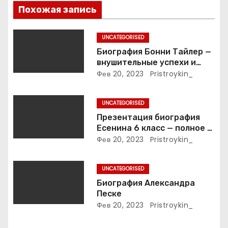
Похожая запись
о
з
UNCATEGORISED
Биография Бонни Тайлер —
а
внушительные успехи и
интимные подробности
Фев 20, 2023
Pristroykin_
п
жизни великой певицы
и
UNCATEGORISED
Презентация биография
с
Есенина 6 класс — полное и
подробное описание жизни
Фев 20, 2023
Pristroykin_
я
и творчества выдающегося
русского поэта
м
UNCATEGORISED
Биография Александра
Песке
Фев 20, 2023
Pristroykin_