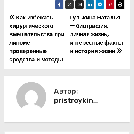
Как избежать
Гулькина Наталья
Н
хирургического
— биография,
а
вмешательства при
личная жизнь,
липоме:
интересные факты
в
проверенные
и история жизни
и
средства и методы
г
а
Автор:
ц
pristroykin_
и
я
п