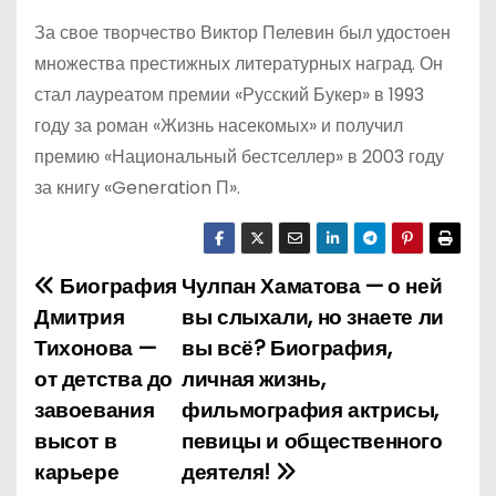
За свое творчество Виктор Пелевин был удостоен
множества престижных литературных наград. Он
стал лауреатом премии «Русский Букер» в 1993
году за роман «Жизнь насекомых» и получил
премию «Национальный бестселлер» в 2003 году
за книгу «Generation П».
Биография
Чулпан Хаматова — о ней
Н
Дмитрия
вы слыхали, но знаете ли
а
Тихонова —
вы всё? Биография,
от детства до
личная жизнь,
в
завоевания
фильмография актрисы,
и
высот в
певицы и общественного
карьере
деятеля!
г