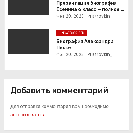
с
Презентация биография
Есенина 6 класс — полное и
я
подробное описание жизни
Фев 20, 2023
Pristroykin_
и творчества выдающегося
м
русского поэта
UNCATEGORISED
Биография Александра
Песке
Фев 20, 2023
Pristroykin_
Добавить комментарий
Для отправки комментария вам необходимо
авторизоваться
.