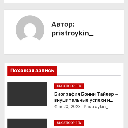
а
ц
Автор:
и
pristroykin_
я
п
о
Похожая запись
з
UNCATEGORISED
а
Биография Бонни Тайлер —
внушительные успехи и
п
интимные подробности
Фев 20, 2023
Pristroykin_
жизни великой певицы
и
UNCATEGORISED