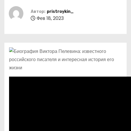
о
м
Автор:
pristroykin_
Фев 18, 2023
у