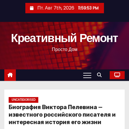
П
Пт. Авг 7th, 2026
11:59:54 PM
е
р
е
Креативный Ремонт
й
т
Просто Дом
и
к
с
о
д
е
р
UNCATEGORISED
Биография Виктора Пелевина —
ж
известного российского писателя и
и
интересная история его жизни
м