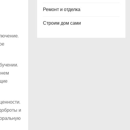
Ремонт и отделка
Строим дом сами
лючение.
ое
бучении.
ннем
ющие
ценности.
 доброты и
моральную