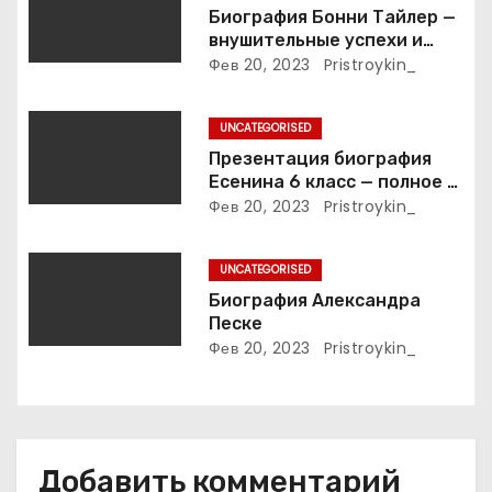
з
Биография Бонни Тайлер —
внушительные успехи и
а
интимные подробности
Фев 20, 2023
Pristroykin_
жизни великой певицы
п
UNCATEGORISED
и
Презентация биография
Есенина 6 класс — полное и
с
подробное описание жизни
Фев 20, 2023
Pristroykin_
и творчества выдающегося
я
русского поэта
UNCATEGORISED
м
Биография Александра
Песке
Фев 20, 2023
Pristroykin_
Добавить комментарий