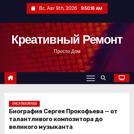
П
Вс. Авг 9th, 2026
9:50:19 AM
е
р
е
Креативный Ремонт
й
т
Просто Дом
и
к
с
о
д
е
р
UNCATEGORISED
Биография Сергея Прокофьева — от
ж
талантливого композитора до
и
великого музыканта
м