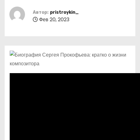
о
м
Автор:
pristroykin_
Фев 20, 2023
у