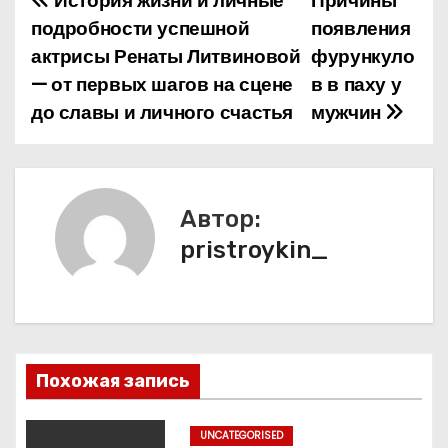
История жизни и личные
Причины
Н
подробности успешной
появления
а
актрисы Ренаты Литвиновой
фурункуло
— от первых шагов на сцене
в в паху у
в
до славы и личного счастья
мужчин
и
г
а
Автор:
pristroykin_
ц
и
я
п
Похожая запись
о
UNCATEGORISED