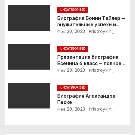
о
UNCATEGORISED
з
Биография Бонни Тайлер —
внушительные успехи и
а
интимные подробности
Фев 20, 2023
Pristroykin_
жизни великой певицы
п
UNCATEGORISED
и
Презентация биография
Есенина 6 класс — полное и
с
подробное описание жизни
Фев 20, 2023
Pristroykin_
и творчества выдающегося
я
русского поэта
UNCATEGORISED
м
Биография Александра
Песке
Фев 20, 2023
Pristroykin_