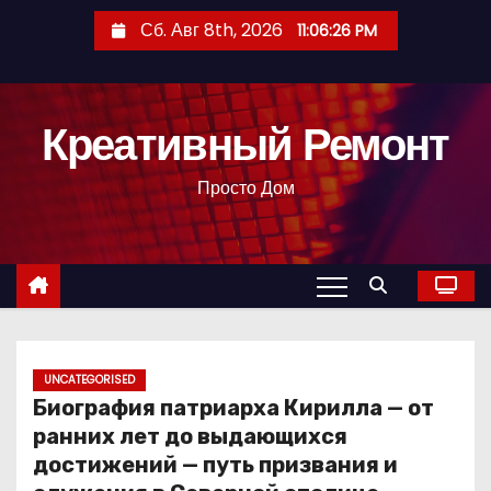
П
Сб. Авг 8th, 2026
11:06:26 PM
е
р
е
Креативный Ремонт
й
т
Просто Дом
и
к
с
о
д
е
р
UNCATEGORISED
Биография патриарха Кирилла — от
ж
ранних лет до выдающихся
и
достижений — путь призвания и
м