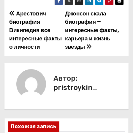
Арестович
Джонсон скала
Н
биография
биография –
а
Википедия все
интересные факты,
интересные факты
карьера и жизнь
в
о личности
звезды
и
г
а
Автор:
pristroykin_
ц
и
я
п
Похожая запись