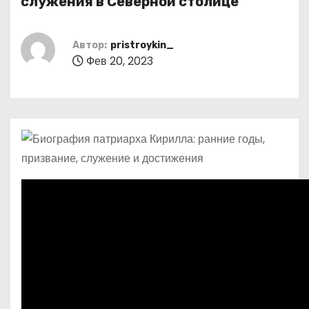
служения в Северной столице
о
м
Автор:
pristroykin_
у
Фев 20, 2023