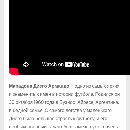
Марадона Диего Армандо
– одно из самых ярких
и знаменитых имен в истории футбола. Родился он
30 октября 1960 года в Буэнос-Айресе, Аргентина,
в бедной семье. С самого детства у маленького
Диего была большая страсть к футболу, и его
необыкновенный талант был замечен уже в очень