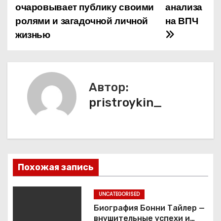
а
очаровывает публику своими
анализа
ролями и загадочной личной
на ВПЧ
в
жизнью
и
г
а
Автор:
pristroykin_
ц
и
я
п
Похожая запись
о
UNCATEGORISED
з
Биография Бонни Тайлер —
внушительные успехи и