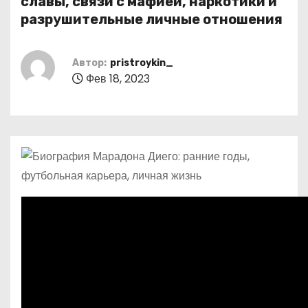
славы, связи с мафией, наркотики и
о
разрушительные личные отношения
м
у
Автор:
pristroykin_
Фев 18, 2023