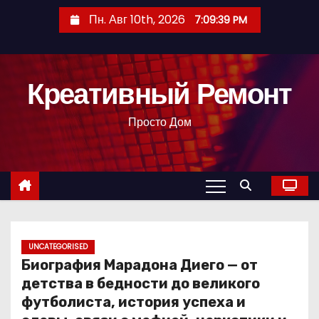
П
Пн. Авг 10th, 2026
7:09:40 PM
е
р
е
Креативный Ремонт
й
т
Просто Дом
и
к
с
о
д
е
р
UNCATEGORISED
Биография Марадона Диего — от
ж
детства в бедности до великого
и
футболиста, история успеха и
м