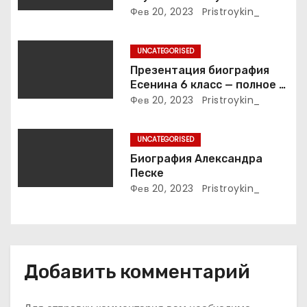
а
интимные подробности
Фев 20, 2023
Pristroykin_
жизни великой певицы
п
UNCATEGORISED
и
Презентация биография
Есенина 6 класс — полное и
с
подробное описание жизни
Фев 20, 2023
Pristroykin_
и творчества выдающегося
я
русского поэта
UNCATEGORISED
м
Биография Александра
Песке
Фев 20, 2023
Pristroykin_
Добавить комментарий