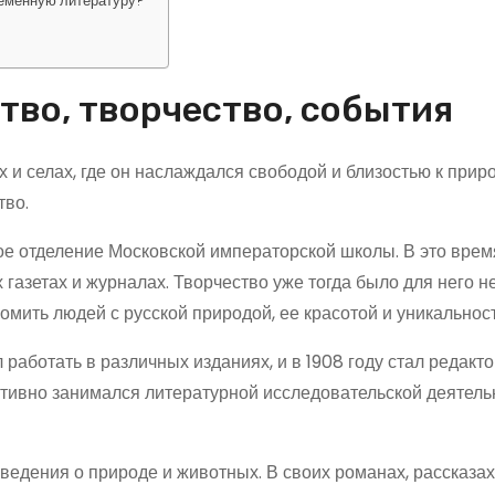
ременную литературу?
?
тво, творчество, события
и селах, где он наслаждался свободой и близостью к приро
тво.
ое отделение Московской императорской школы. В это врем
 газетах и журналах. Творчество уже тогда было для него н
мить людей с русской природой, ее красотой и уникальнос
аботать в различных изданиях, и в 1908 году стал редакт
тивно занимался литературной исследовательской деятель
едения о природе и животных. В своих романах, рассказах