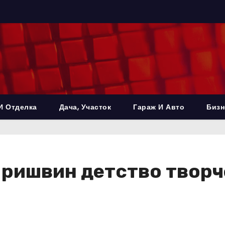
И Отделка
Дача, Участок
Гараж И Авто
Бизн
Пришвин детство твор