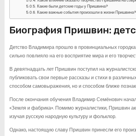
Какое влияние оказало творчество Пришвина на сов
Какие были детские годы у Пришвина?
Какие важные события произошли в жизни Пришвина
Биография Пришвин: детс
Детство Владимира прошло в провинциальных городках 
сильно повлияло на его восприятие мира и его творчес
В девятнадцать лет Пришвин поступил на журналистск
публиковать свои первые рассказы и стихи в различных
способом самовыражения, но и способом ближе познако
После окончания обучения Владимир Семёнович начал р
«Земля и фабрика». Помимо журналистики, Пришвин ак
изучая русскую народную культуру и фольклор.
Однако, настоящую славу Пришвин принесли его произв