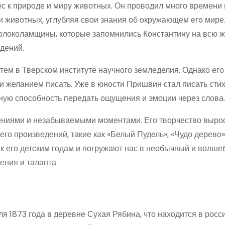
с к природе и миру животных. Он проводил много времени 
и животных, углубляя свои знания об окружающем его мире
Волоколамщины, которые запомнились Константину на всю ж
дений.
тем в Тверском институте научного земледелия. Однако его
и желанием писать. Уже в юности Пришвин стал писать стих
ную способность передать ощущения и эмоции через слова.
ниями и незабываемыми моментами. Его творчество вырос
его произведений, такие как «Белый Пудель», «Чудо дерево»
к его детским годам и погружают нас в необычный и волше
ения и таланта.
я 1873 года в деревне Сухая Рябина, что находится в росс