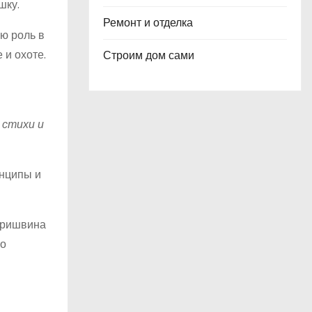
шку.
Ремонт и отделка
ю роль в
 и охоте.
Строим дом сами
 стихи и
инципы и
Пришвина
ло