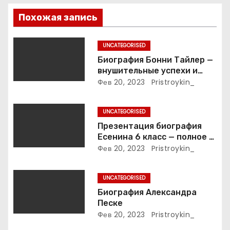
п
Похожая запись
о
з
UNCATEGORISED
Биография Бонни Тайлер —
а
внушительные успехи и
интимные подробности
Фев 20, 2023
Pristroykin_
п
жизни великой певицы
и
UNCATEGORISED
Презентация биография
с
Есенина 6 класс — полное и
подробное описание жизни
Фев 20, 2023
Pristroykin_
я
и творчества выдающегося
русского поэта
м
UNCATEGORISED
Биография Александра
Песке
Фев 20, 2023
Pristroykin_