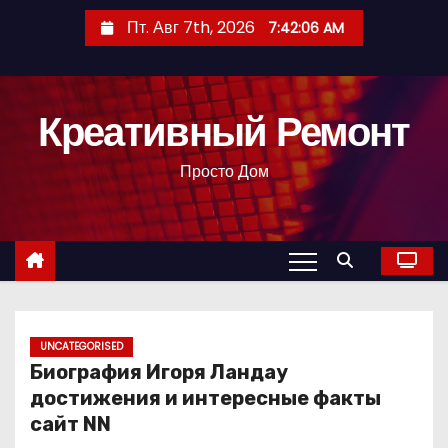
П
Пт. Авг 7th, 2026
7:42:07 AM
е
р
е
Креативный Ремонт
й
т
Просто Дом
и
к
с
о
д
е
р
UNCATEGORISED
Биография Игоря Ландау
ж
достижения и интересные факты
и
сайт NN
м