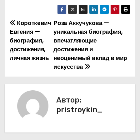
Короткевич
Роза Аккучукова —
Н
Евгения —
уникальная биография,
а
биография,
впечатляющие
достижения,
достижения и
в
личная жизнь
неоценимый вклад в мир
и
искусства
г
а
Автор:
ц
pristroykin_
и
я