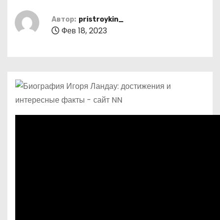
о
м
Автор:
pristroykin_
Фев 18, 2023
у