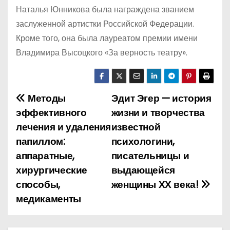
Наталья Юнникова была награждена званием
заслуженной артистки Российской Федерации.
Кроме того, она была лауреатом премии имени
Владимира Высоцкого «За верность театру».
Методы
Эдит Эгер — история
Н
эффективного
жизни и творчества
а
лечения и удаления
известной
папиллом:
психологини,
в
аппаратные,
писательницы и
и
хирургические
выдающейся
способы,
женщины ХХ века!
г
медикаменты
а