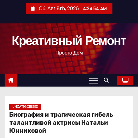
П
Сб. Авг 8th, 2026
4:24:55 AM
е
р
е
Креативный Ремонт
й
т
Просто Дом
и
к
с
о
д
е
р
UNCATEGORISED
Биография и трагическая гибель
ж
талантливой актрисы Натальи
и
Юнниковой
м