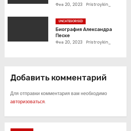
м
подробное описание жизни
Фев 20, 2023
Pristroykin_
и творчества выдающегося
русского поэта
UNCATEGORISED
Биография Александра
Песке
Фев 20, 2023
Pristroykin_
Добавить комментарий
Для отправки комментария вам необходимо
авторизоваться
.