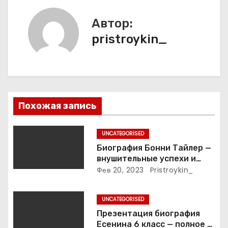
ц
и
Автор:
pristroykin_
я
п
о
з
Похожая запись
а
UNCATEGORISED
п
Биография Бонни Тайлер —
внушительные успехи и
и
интимные подробности
Фев 20, 2023
Pristroykin_
жизни великой певицы
с
UNCATEGORISED
я
Презентация биография
Есенина 6 класс — полное и