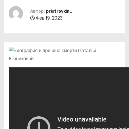
о
м
Автор:
pristroykin_
Фев 19, 2023
у