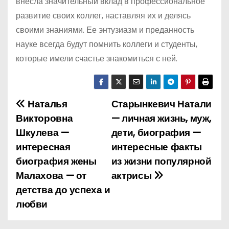
внесла значительный вклад в профессиональное
развитие своих коллег, наставляя их и делясь
своими знаниями. Ее энтузиазм и преданность
науке всегда будут помнить коллеги и студенты,
которые имели счастье знакомиться с ней.
Наталья
Старынкевич Натали
Н
Викторовна
— личная жизнь, муж,
а
Шкулева —
дети, биография —
интересная
интересные факты
в
биография жены
из жизни популярной
и
Малахова — от
актрисы
детства до успеха и
г
любви
а