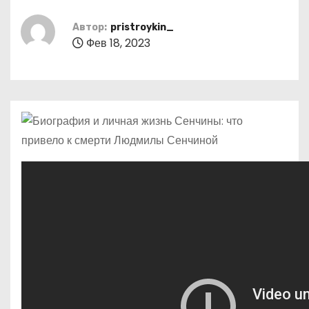
о
м
Автор:
pristroykin_
Фев 18, 2023
у