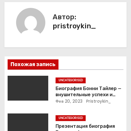
ц
и
Автор:
pristroykin_
я
п
о
з
Похожая запись
а
UNCATEGORISED
п
Биография Бонни Тайлер —
внушительные успехи и
и
интимные подробности
Фев 20, 2023
Pristroykin_
жизни великой певицы
с
UNCATEGORISED
я
Презентация биография