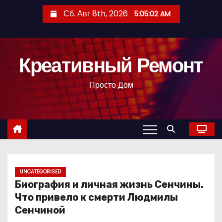
П
Сб. Авг 8th, 2026
5:05:03 AM
е
р
е
Креативный Ремонт
й
т
Просто Дом
и
к
с
о
д
е
р
UNCATEGORISED
Биография и личная жизнь Сенчины.
ж
Что привело к смерти Людмилы
и
Сенчиной
м