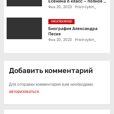
Есенина 6 класс — полное и
м
подробное описание жизни
Фев 20, 2023
Pristroykin_
и творчества выдающегося
русского поэта
UNCATEGORISED
Биография Александра
Песке
Фев 20, 2023
Pristroykin_
Добавить комментарий
Для отправки комментария вам необходимо
авторизоваться
.