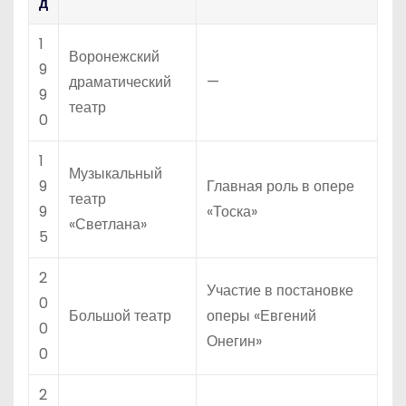
д
1
Воронежский
9
драматический
—
9
театр
0
1
Музыкальный
9
Главная роль в опере
театр
9
«Тоска»
«Светлана»
5
2
Участие в постановке
0
Большой театр
оперы «Евгений
0
Онегин»
0
2