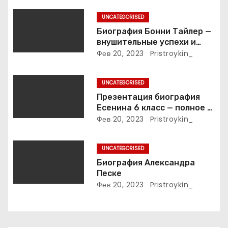
з
UNCATEGORISED
а
Биография Бонни Тайлер —
внушительные успехи и
п
интимные подробности
Фев 20, 2023
Pristroykin_
жизни великой певицы
и
UNCATEGORISED
с
Презентация биография
Есенина 6 класс — полное и
я
подробное описание жизни
Фев 20, 2023
Pristroykin_
и творчества выдающегося
м
русского поэта
UNCATEGORISED
Биография Александра
Песке
Фев 20, 2023
Pristroykin_