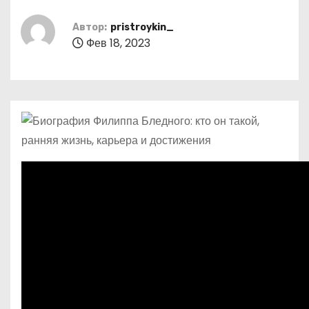
о
м
Автор:
pristroykin_
Фев 18, 2023
у