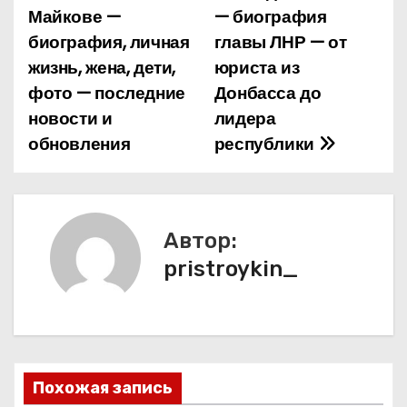
Майкове —
— биография
а
биография, личная
главы ЛНР — от
жизнь, жена, дети,
юриста из
в
фото — последние
Донбасса до
и
новости и
лидера
обновления
республики
г
а
ц
Автор:
и
pristroykin_
я
п
о
Похожая запись