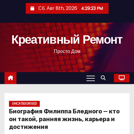
П
Сб. Авг 8th, 2026
4:29:24 PM
е
р
е
Креативный Ремонт
й
т
Просто Дом
и
к
с
о
д
е
р
UNCATEGORISED
Биография Филиппа Бледного — кто
ж
он такой, ранняя жизнь, карьера и
и
достижения
м