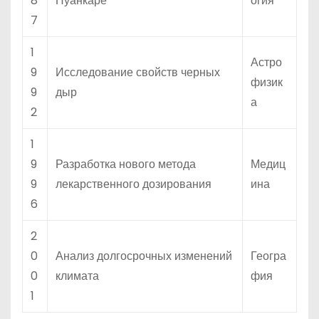
8
Пуанкаре
огия
7
1
Астро
9
Исследование свойств черных
физик
9
дыр
а
2
1
9
Разработка нового метода
Медиц
9
лекарственного дозирования
ина
6
2
0
Анализ долгосрочных изменений
Геогра
0
климата
фия
1