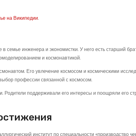
тье на Википедии
.
е в семье инженера и экономистки. У него есть старший бра
ромоделированием и космонавтикой.
космонавтом. Его увлечение космосом и космическими иссл
 выбор профессии связанной с космосом.
. Родители поддерживали его интересы и поощряли его ст
достижения
аллургический институт по специальности «производство ч