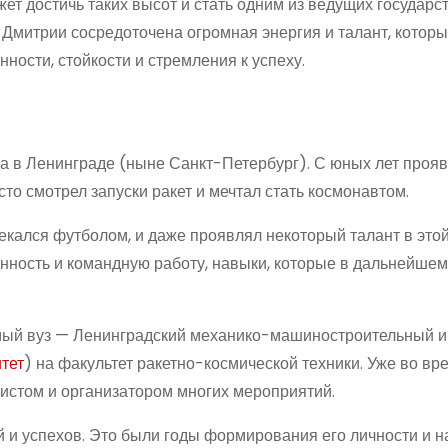
ожет достичь таких высот и стать одним из ведущих государ
 в Дмитрии сосредоточена огромная энергия и талант, котор
нности, стойкости и стремления к успеху.
да в Ленинграде (ныне Санкт-Петербург). С юных лет проя
сто смотрел запуски ракет и мечтал стать космонавтом.
екался футболом, и даже проявлял некоторый талант в этой
нность и командную работу, навыки, которые в дальнейшем
имый вуз — Ленинградский механико-машиностроительный и
тет
) на факультет ракетно-космической техники. Уже во вр
вистом и организатором многих мероприятий.
 и успехов. Это были годы формирования его личности и н