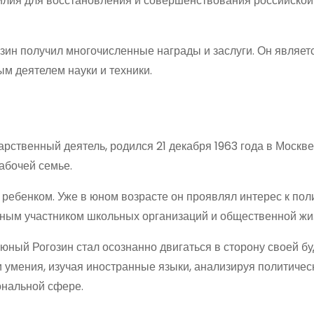
силия для восстановления и совершенствования российской
зин получил многочисленные награды и заслуги. Он являет
м деятелем науки и техники.
арственный деятель, родился 21 декабря 1963 года в Москве
абочей семье.
ебенком. Уже в юном возрасте он проявлял интерес к пол
вным участником школьных организаций и общественной жи
юный Рогозин стал осознанно двигаться в сторону своей б
 умения, изучая иностранные языки, анализируя политичес
ональной сфере.