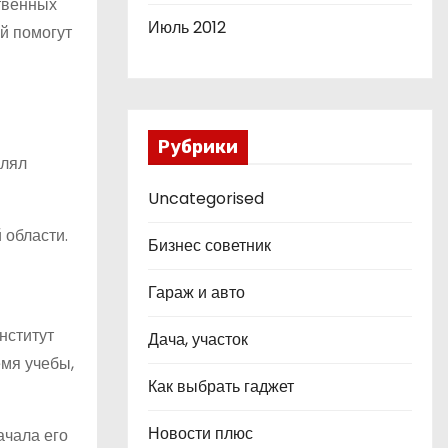
ственных
Июль 2012
ый помогут
Рубрики
влял
Uncategorised
 области.
Бизнес советник
Гараж и авто
нститут
Дача, участок
емя учебы,
Как выбрать гаджет
Новости плюс
ачала его