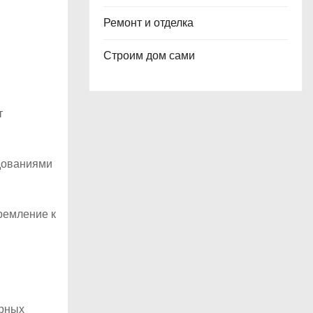
Ремонт и отделка
Строим дом сами
т
едованиями
ремление к
ерных