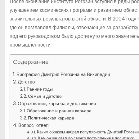
После окончания института Рогозин вступил в ряды ро
улучшением космических программ и развитием област
значительных результатов в этой области. В 2004 году
где он возглавлял филиалы, отвечающие за разработку 
под его руководством было достигнуто много значител
промышленности.
Содержание
Биография Дмитрия Рогозина на Википедии
Детство
Ранние годы
Семья и детство
Образование, карьера и достижения
Образование и ранняя карьера
Политическая карьера
Вопрос-ответ:
Каким образом набрал популярность Дмитрий Рогози
Кем он работал до своего поступления в политику?