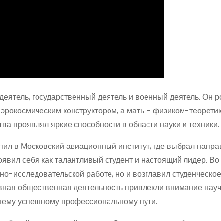
деятель, государственный деятель и военный деятель. Он р
аэрокосмическим конструктором, а мать – физиком-теоретик
ва проявлял яркие способности в области науки и техники.
пил в Московский авиационный институт, где выбрал напр
оявил себя как талантливый студент и настоящий лидер. Во
но-исследовательской работе, но и возглавил студенческое
ивная общественная деятельность привлекли внимание нау
ейшему успешному профессиональному пути.