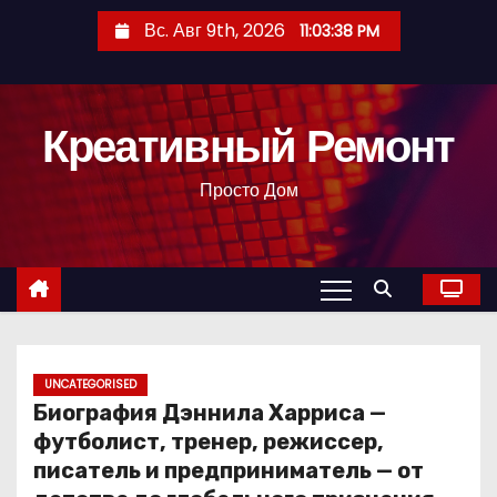
П
Вс. Авг 9th, 2026
11:03:39 PM
е
р
е
Креативный Ремонт
й
т
Просто Дом
и
к
с
о
д
е
р
UNCATEGORISED
Биография Дэннила Харриса —
ж
футболист, тренер, режиссер,
и
писатель и предприниматель — от
м