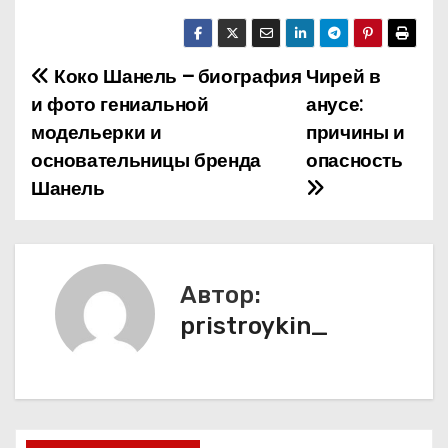
Коко Шанель – биография
Чирей в
Н
и фото гениальной
анусе:
а
модельерки и
причины и
основательницы бренда
опасность
в
Шанель
и
г
а
Автор:
pristroykin_
ц
и
я