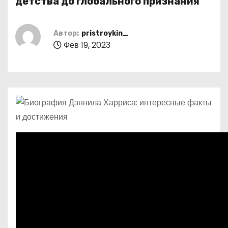
детства до глобального признания
о
м
Автор:
pristroykin_
у
Фев 19, 2023