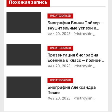
п
Похожая запись
о
UNCATEGORISED
з
Биография Бонни Тайлер —
внушительные успехи и
а
интимные подробности
Фев 20, 2023
Pristroykin_
жизни великой певицы
п
UNCATEGORISED
и
Презентация биография
Есенина 6 класс — полное и
с
подробное описание жизни
Фев 20, 2023
Pristroykin_
и творчества выдающегося
я
русского поэта
UNCATEGORISED
м
Биография Александра
Песке
Фев 20, 2023
Pristroykin_