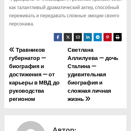
как талантливый драматический актер, способный
переживать и передавать сложные эмоции своего
персонажа.
Травников
Светлана
Н
губернатор —
Аллилуева — дочь
а
биография и
Сталина —
достижения — от
удивительная
в
карьеры в МВД до
биография и
и
руководства
сложная личная
регионом
жизнь
г
а
ц
Автор: