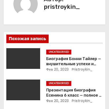
и
pristroykin_
я
п
о
Похожая запись
з
UNCATEGORISED
а
Биография Бонни Тайлер —
внушительные успехи и
п
интимные подробности
Фев 20, 2023
Pristroykin_
жизни великой певицы
и
UNCATEGORISED
с
Презентация биография
Есенина 6 класс — полное и
я
подробное описание жизни
Фев 20, 2023
Pristroykin_
и творчества выдающегося
м