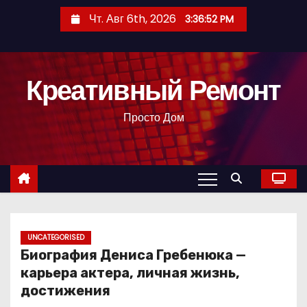
П
Чт. Авг 6th, 2026
3:36:53 PM
е
р
е
Креативный Ремонт
й
т
Просто Дом
и
к
с
о
д
е
р
UNCATEGORISED
Биография Дениса Гребенюка —
ж
карьера актера, личная жизнь,
и
достижения
м