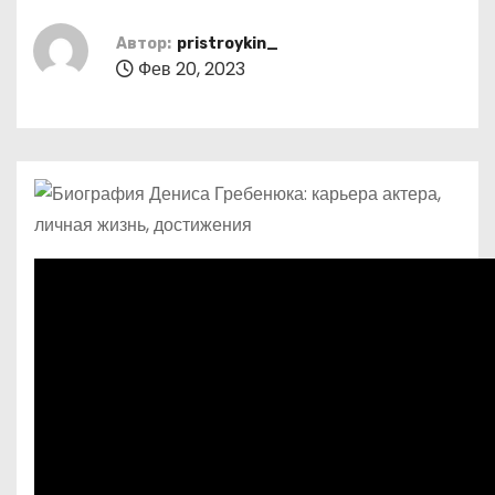
о
м
Автор:
pristroykin_
Фев 20, 2023
у