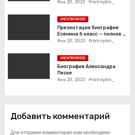
интимные подробности
Фев 20, 2023
Pristroykin_
п
жизни великой певицы
и
UNCATEGORISED
Презентация биография
с
Есенина 6 класс — полное и
подробное описание жизни
Фев 20, 2023
Pristroykin_
я
и творчества выдающегося
русского поэта
м
UNCATEGORISED
Биография Александра
Песке
Фев 20, 2023
Pristroykin_
Добавить комментарий
Для отправки комментария вам необходимо