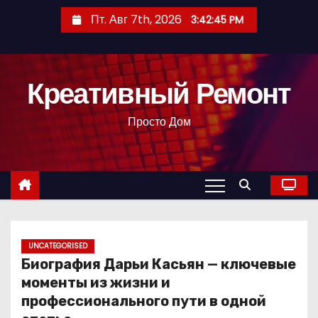
П
Пт. Авг 7th, 2026
3:42:46 PM
е
р
е
Креативный Ремонт
й
т
Просто Дом
и
к
с
о
д
е
р
UNCATEGORISED
Биография Дарьи Касьян — ключевые
ж
моменты из жизни и
и
профессионального пути в одной
м