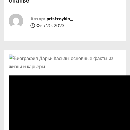
статье
о
м
Автор:
pristroykin_
у
Фев 20, 2023