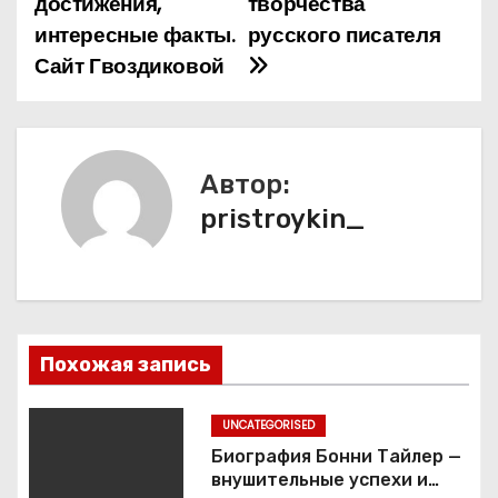
достижения,
творчества
в
интересные факты.
русского писателя
и
Сайт Гвоздиковой
г
а
Автор:
ц
pristroykin_
и
я
п
Похожая запись
о
з
UNCATEGORISED
Биография Бонни Тайлер —
а
внушительные успехи и