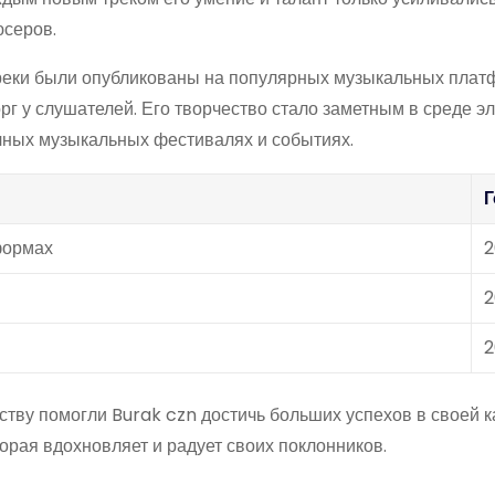
юсеров.
 треки были опубликованы на популярных музыкальных плат
рг у слушателей. Его творчество стало заметным в среде э
ичных музыкальных фестивалях и событиях.
Г
формах
2
2
2
ству помогли Burak czn достичь больших успехов в своей к
орая вдохновляет и радует своих поклонников.