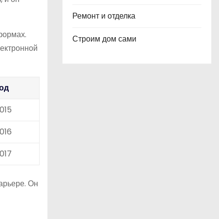
Ремонт и отделка
формах.
Строим дом сами
лектронной
од
015
016
017
арьере. Он