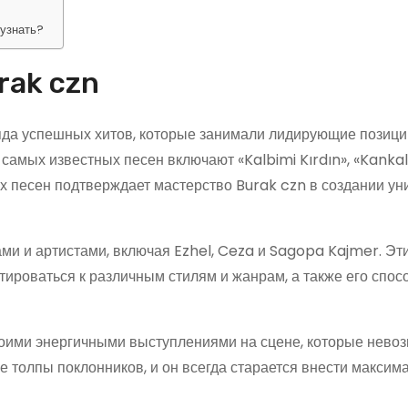
 узнать?
rak czn
яда успешных хитов, которые занимали лидирующие позици
 самых известных песен включают «Kalbimi Kırdın», «Kankal
их песен подтверждает мастерство Burak czn в создании ун
ми и артистами, включая Ezhel, Ceza и Sagopa Kajmer. Эт
ироваться к различным стилям и жанрам, а также его спос
воими энергичными выступлениями на сцене, которые нево
е толпы поклонников, и он всегда старается внести макси