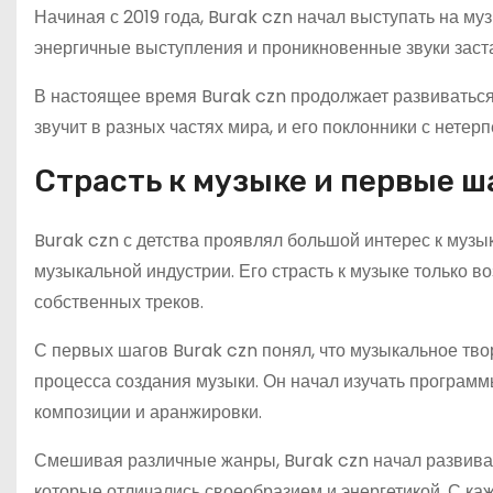
Начиная с 2019 года, Burak czn начал выступать на му
энергичные выступления и проникновенные звуки заста
В настоящее время Burak czn продолжает развиваться 
звучит в разных частях мира, и его поклонники с нетер
Страсть к музыке и первые ш
Burak czn с детства проявлял большой интерес к музы
музыкальной индустрии. Его страсть к музыке только в
собственных треков.
С первых шагов Burak czn понял, что музыкальное твор
процесса создания музыки. Он начал изучать программ
композиции и аранжировки.
Смешивая различные жанры, Burak czn начал развиват
которые отличались своеобразием и энергетикой. С каж