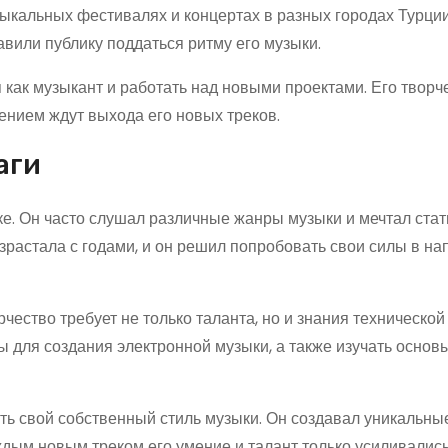
зыкальных фестивалях и концертах в разных городах Турции
вили публику поддаться ритму его музыки.
как музыкант и работать над новыми проектами. Его творч
пением ждут выхода его новых треков.
аги
ке. Он часто слушал различные жанры музыки и мечтал стат
озрастала с годами, и он решил попробовать свои силы в н
чество требует не только таланта, но и знания техническо
ы для создания электронной музыки, а также изучать основ
ь свой собственный стиль музыки. Он создавал уникальные
дым новым треком его умение и талант только усиливались,