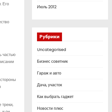
. Его
Июль 2012
ество
Рубрики
Uncategorised
ь частью
Бизнес советник
аписании
Гараж и авто
й стороны
Дача, участок
ы
Как выбрать гаджет
 треки,
Новости плюс
 и он