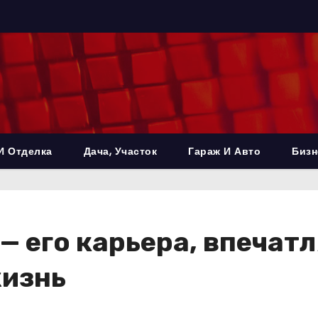
И Отделка
Дача, Участок
Гараж И Авто
Бизн
 — его карьера, впеча
жизнь