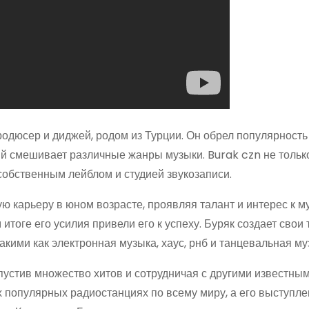
дюсер и диджей, родом из Турции. Он обрел популярность
ый смешивает различные жанры музыки. Burak czn не тольк
обственным лейблом и студией звукозаписи.
ю карьеру в юном возрасте, проявляя талант и интерес к м
итоге его усилия привели его к успеху. Буряк создает свои 
ими как электронная музыка, хаус, рнб и танцевальная му
ыпустив множество хитов и сотрудничая с другими известны
х популярных радиостанциях по всему миру, а его выступле