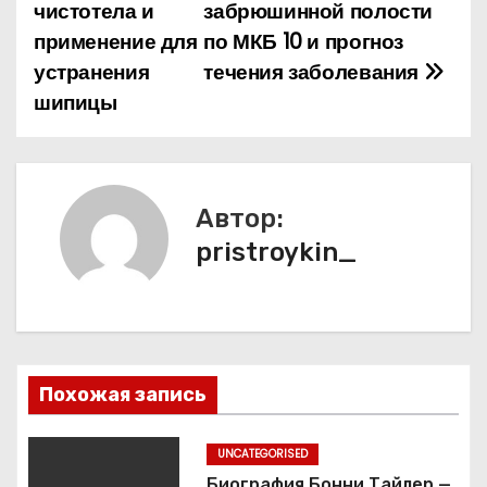
чистотела и
забрюшинной полости
а
применение для
по МКБ 10 и прогноз
устранения
течения заболевания
в
шипицы
и
г
а
Автор:
pristroykin_
ц
и
я
п
Похожая запись
о
UNCATEGORISED
Биография Бонни Тайлер —