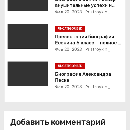
з
внушительные успехи и
а
интимные подробности
Фев 20, 2023
Pristroykin_
жизни великой певицы
п
UNCATEGORISED
и
Презентация биография
Есенина 6 класс — полное и
с
подробное описание жизни
Фев 20, 2023
Pristroykin_
и творчества выдающегося
я
русского поэта
UNCATEGORISED
м
Биография Александра
Песке
Фев 20, 2023
Pristroykin_
Добавить комментарий