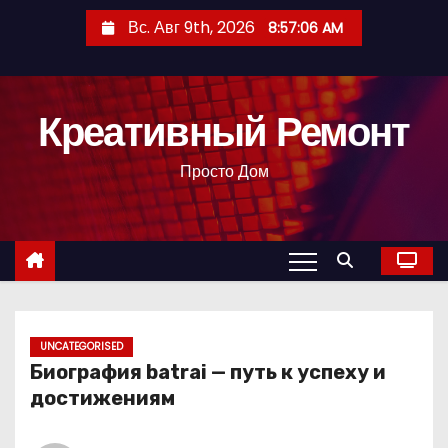
П
Вс. Авг 9th, 2026
8:57:07 AM
е
р
е
Креативный Ремонт
й
т
Просто Дом
и
к
с
о
д
е
р
UNCATEGORISED
Биография batrai — путь к успеху и
ж
достижениям
и
м