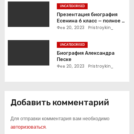
п
UNCATEGORISED
и
Презентация биография
Есенина 6 класс — полное и
с
подробное описание жизни
Фев 20, 2023
Pristroykin_
и творчества выдающегося
я
русского поэта
UNCATEGORISED
м
Биография Александра
Песке
Фев 20, 2023
Pristroykin_
Добавить комментарий
Для отправки комментария вам необходимо
авторизоваться
.