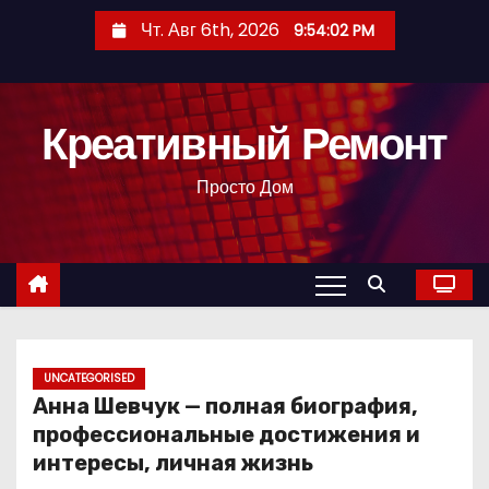
П
Чт. Авг 6th, 2026
9:54:03 PM
е
р
е
Креативный Ремонт
й
т
Просто Дом
и
к
с
о
д
е
р
UNCATEGORISED
Анна Шевчук — полная биография,
ж
профессиональные достижения и
и
интересы, личная жизнь
м