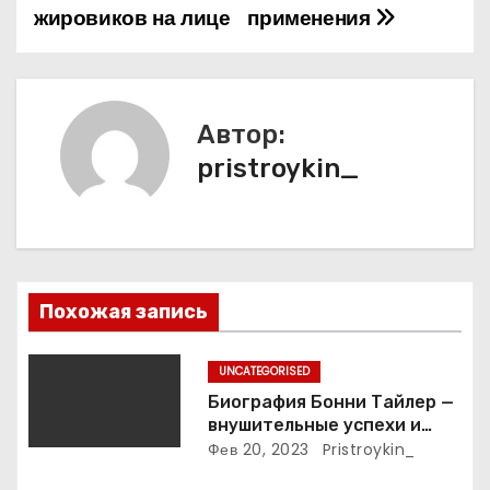
жировиков на лице
применения
и
г
а
Автор:
pristroykin_
ц
и
я
п
Похожая запись
о
UNCATEGORISED
з
Биография Бонни Тайлер —
внушительные успехи и
а
интимные подробности
Фев 20, 2023
Pristroykin_
жизни великой певицы