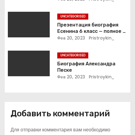
и
жизни великой певицы
с
UNCATEGORISED
я
Презентация биография
Есенина 6 класс — полное и
м
подробное описание жизни
Фев 20, 2023
Pristroykin_
и творчества выдающегося
русского поэта
UNCATEGORISED
Биография Александра
Песке
Фев 20, 2023
Pristroykin_
Добавить комментарий
Для отправки комментария вам необходимо