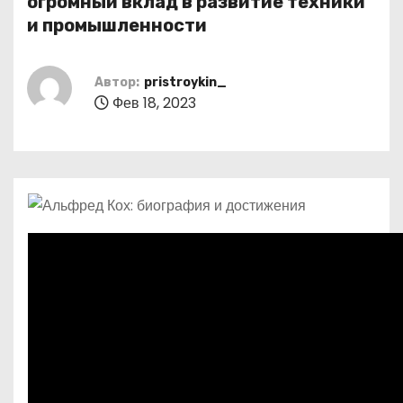
огромный вклад в развитие техники
о
и промышленности
м
у
Автор:
pristroykin_
Фев 18, 2023