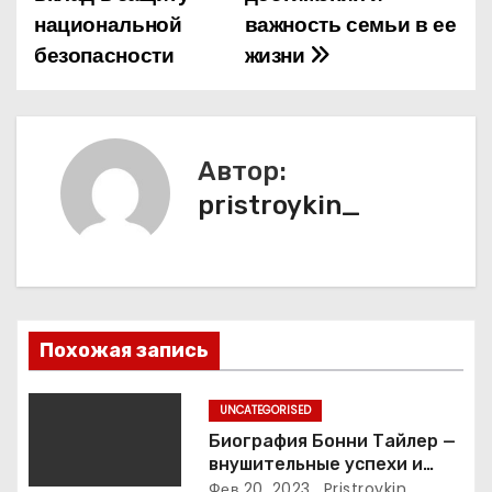
национальной
важность семьи в ее
г
безопасности
жизни
а
ц
и
Автор:
pristroykin_
я
п
о
з
Похожая запись
а
UNCATEGORISED
п
Биография Бонни Тайлер —
внушительные успехи и
интимные подробности
Фев 20, 2023
Pristroykin_