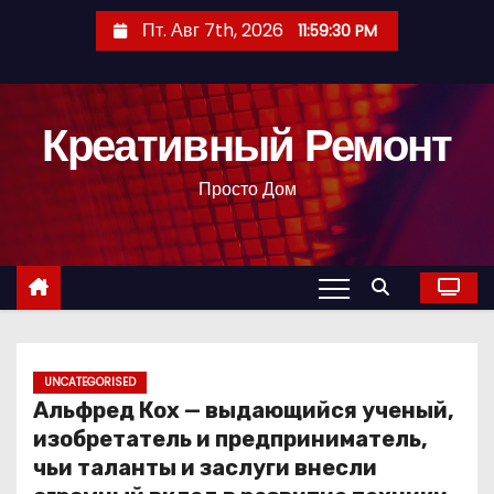
П
Пт. Авг 7th, 2026
11:59:31 PM
е
р
е
Креативный Ремонт
й
т
Просто Дом
и
к
с
о
д
е
р
UNCATEGORISED
Альфред Кох — выдающийся ученый,
ж
изобретатель и предприниматель,
и
чьи таланты и заслуги внесли
м