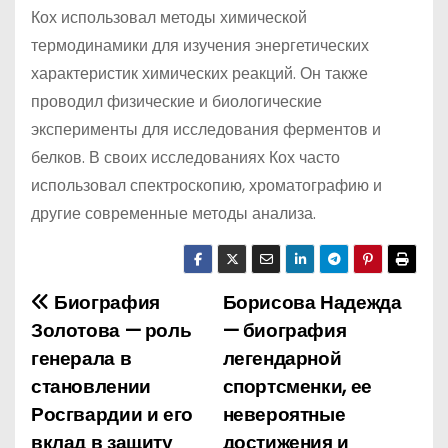
Кох использовал методы химической
термодинамики для изучения энергетических
характеристик химических реакций. Он также
проводил физические и биологические
эксперименты для исследования ферментов и
белков. В своих исследованиях Кох часто
использовал спектроскопию, хроматографию и
другие современные методы анализа.
Биография
Борисова Надежда
Н
Золотова — роль
— биография
а
генерала в
легендарной
становлении
спортсменки, ее
в
Росгвардии и его
невероятные
и
вклад в защиту
достижения и