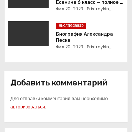
м
Есенина 6 класс — полное и
подробное описание жизни
Фев 20, 2023
Pristroykin_
и творчества выдающегося
русского поэта
UNCATEGORISED
Биография Александра
Песке
Фев 20, 2023
Pristroykin_
Добавить комментарий
Для отправки комментария вам необходимо
авторизоваться
.