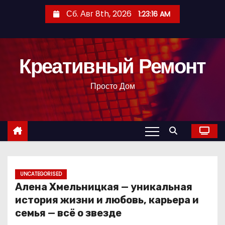
П
Сб. Авг 8th, 2026
1:23:17 AM
е
р
е
Креативный Ремонт
й
т
Просто Дом
и
к
с
о
д
е
р
UNCATEGORISED
Алена Хмельницкая — уникальная
ж
история жизни и любовь, карьера и
и
семья — всё о звезде
м