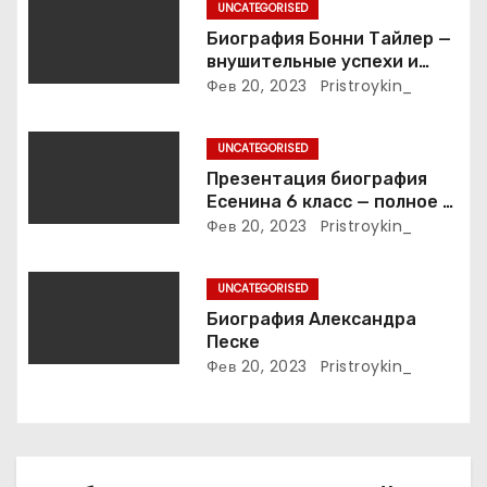
а
UNCATEGORISED
п
Биография Бонни Тайлер —
внушительные успехи и
и
интимные подробности
Фев 20, 2023
Pristroykin_
жизни великой певицы
с
UNCATEGORISED
я
Презентация биография
Есенина 6 класс — полное и
м
подробное описание жизни
Фев 20, 2023
Pristroykin_
и творчества выдающегося
русского поэта
UNCATEGORISED
Биография Александра
Песке
Фев 20, 2023
Pristroykin_