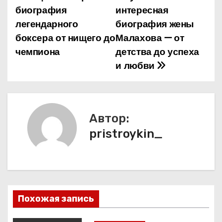
биография
интересная
в
легендарного
биография жены
и
боксера от нищего до
Малахова — от
чемпиона
детства до успеха
г
и любви
а
ц
и
Автор:
pristroykin_
я
п
о
з
Похожая запись