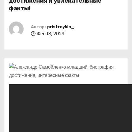
достижения и увлекательные
о
факты!
м
у
Автор:
pristroykin_
Фев 18, 2023