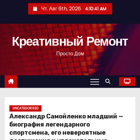
П
Чт. Авг 6th, 2026
4:10:42 AM
е
р
е
Креативный Ремонт
й
т
Просто Дом
и
к
с
о
д
е
р
UNCATEGORISED
Александр Самойленко младший —
ж
биография легендарного
и
спортсмена, его невероятные
м