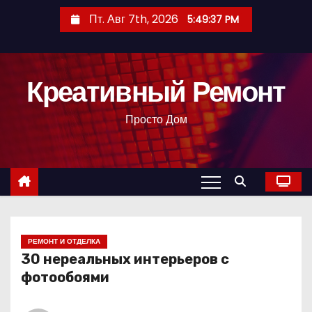
П
Пт. Авг 7th, 2026
5:49:40 PM
е
р
е
Креативный Ремонт
й
т
Просто Дом
и
к
с
о
д
е
р
РЕМОНТ И ОТДЕЛКА
30 нереальных интерьеров с
ж
фотообоями
и
м