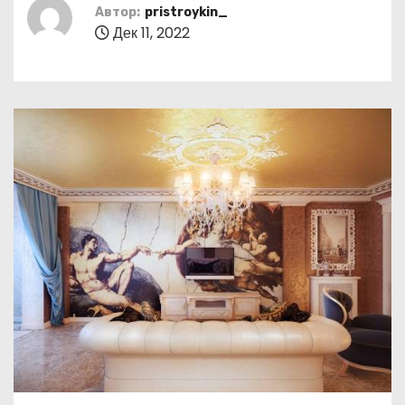
о
Автор:
pristroykin_
Дек 11, 2022
м
у