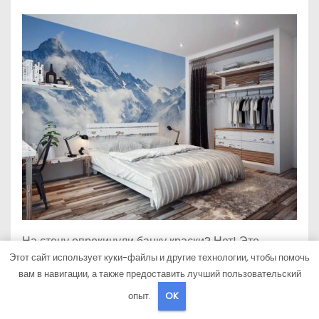
На стену опрокинули банку краски? Нет! Это
Этот сайт использует куки-файлы и другие технологии, чтобы помочь
эпатажные фотообои!
вам в навигации, а также предоставить лучший пользовательский
опыт.
OK