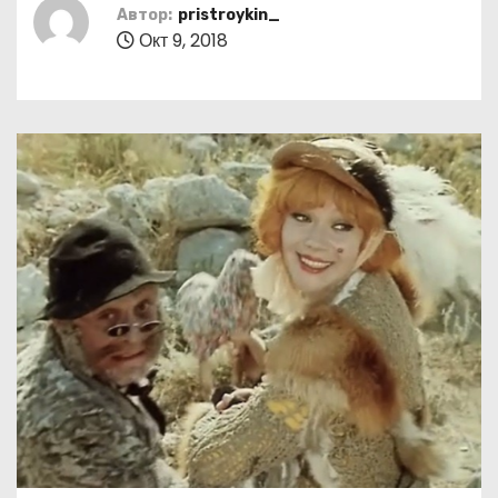
о
Автор:
pristroykin_
Окт 9, 2018
м
у