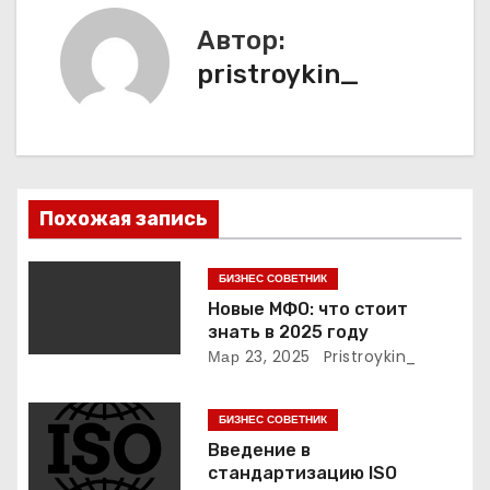
г
Автор:
а
pristroykin_
ц
и
я
Похожая запись
п
БИЗНЕС СОВЕТНИК
о
Новые МФО: что стоит
знать в 2025 году
з
Мар 23, 2025
Pristroykin_
а
БИЗНЕС СОВЕТНИК
п
Введение в
стандартизацию ISO
и