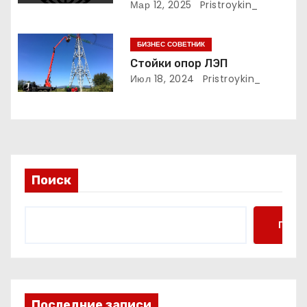
Мар 12, 2025
Pristroykin_
с
БИЗНЕС СОВЕТНИК
я
Стойки опор ЛЭП
м
Июл 18, 2024
Pristroykin_
Поиск
Поис
Последние записи