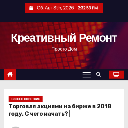
П
Сб. Авг 8th, 2026
2:32:54 PM
е
р
е
Креативный Ремонт
й
т
Просто Дом
и
к
с
о
д
е
р
БИЗНЕС СОВЕТНИК
Торговля акциями на бирже в 2018
ж
году. С чего начать? |
и
м