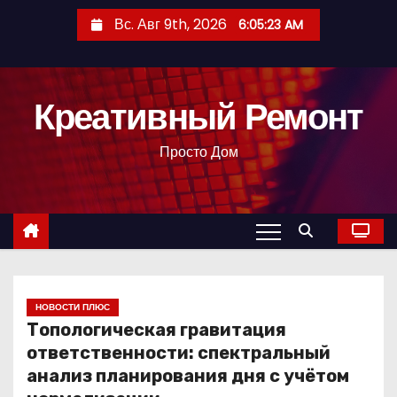
П
Вс. Авг 9th, 2026
6:05:24 AM
е
р
е
Креативный Ремонт
й
т
Просто Дом
и
к
с
о
д
е
р
НОВОСТИ ПЛЮС
Топологическая гравитация
ж
ответственности: спектральный
и
анализ планирования дня с учётом
м