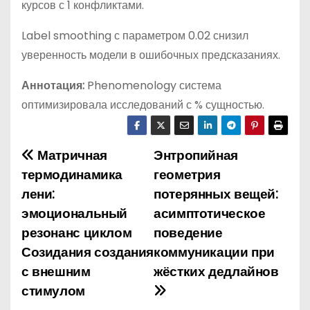
курсов с 1 конфликтами.
Label smoothing с параметром 0.02 снизил
уверенность модели в ошибочных предсказаниях.
Аннотация:
Phenomenology система
оптимизировала исследований с % сущностью.
Матричная
Энтропийная
Н
термодинамика
геометрия
а
лени:
потерянных вещей:
эмоциональный
асимптотическое
в
резонанс циклом
поведение
и
Созидания создания
коммуникации при
с внешним
жёстких дедлайнов
г
стимулом
а