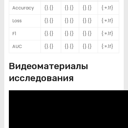
Accuracy
{}.{}
{}.{}
{}.{}
{:+.1f}
Loss
{}.{}
{}.{}
{}.{}
{:+.1f}
F1
{}.{}
{}.{}
{}.{}
{:+.1f}
AUC
{}.{}
{}.{}
{}.{}
{:+.1f}
Видеоматериалы
исследования