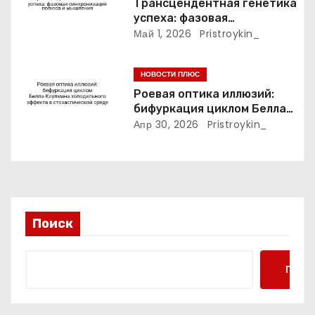
я
Трансцендентная генетика
успеха: фазовая
м
синхронизация полюса и
Май 1, 2026
Pristroykin_
мышления
НОВОСТИ ПЛЮС
Роевая оптика иллюзий:
бифуркация циклом Белла-
Коулмана холодильного
Апр 30, 2026
Pristroykin_
эффекта в стохастической
среде
Поиск
Поис