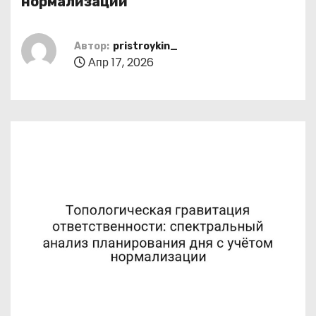
нормализации
о
м
Автор:
pristroykin_
у
Апр 17, 2026