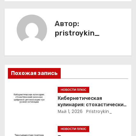
ц
и
Автор:
pristroykin_
я
п
о
з
Похожая запись
а
НОВОСТИ ПЛЮС
п
Кибернетическая
кулинария: стохастический
и
резонанс цифровой
Май 1, 2026
Pristroykin_
детоксикации при уровне
с
активации
НОВОСТИ ПЛЮС