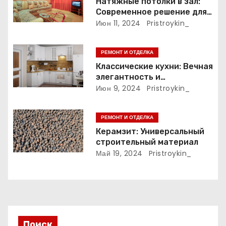
з
Натяжные потолки в зал:
Современное решение для
а
стильного интерьера
Июн 11, 2024
Pristroykin_
п
РЕМОНТ И ОТДЕЛКА
и
Классические кухни: Вечная
элегантность и
с
практичность
Июн 9, 2024
Pristroykin_
я
РЕМОНТ И ОТДЕЛКА
м
Керамзит: Универсальный
строительный материал
Май 19, 2024
Pristroykin_
Поиск