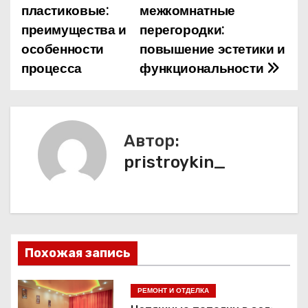
пластиковые:
межкомнатные
а
преимущества и
перегородки:
особенности
повышение эстетики и
в
процесса
функциональности
и
г
а
Автор:
pristroykin_
ц
и
я
п
Похожая запись
о
РЕМОНТ И ОТДЕЛКА