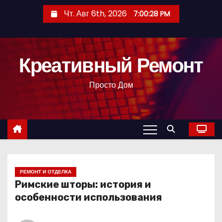
П
Чт. Авг 6th, 2026
7:00:29 PM
е
р
е
Креативный Ремонт
й
т
Просто Дом
и
к
с
о
д
е
р
РЕМОНТ И ОТДЕЛКА
Римские шторы: история и
ж
особенности использования
и
м