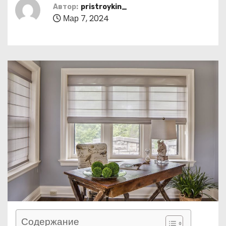
о
Автор:
pristroykin_
Мар 7, 2024
м
у
Содержание