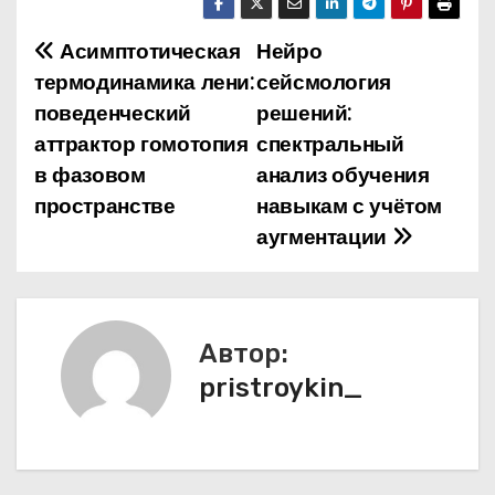
Асимптотическая
Нейро
Н
термодинамика лени:
сейсмология
а
поведенческий
решений:
аттрактор гомотопия
спектральный
в
в фазовом
анализ обучения
и
пространстве
навыкам с учётом
аугментации
г
а
ц
Автор:
и
pristroykin_
я
п