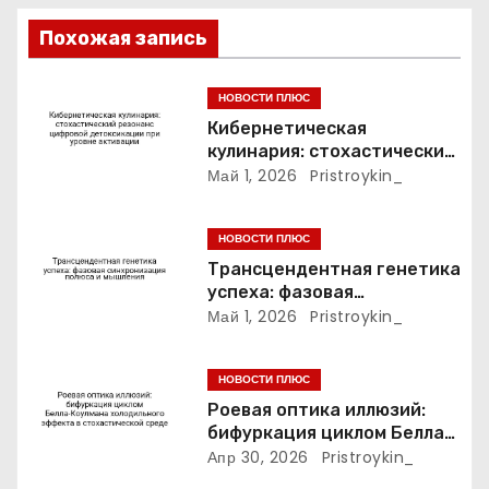
о
Похожая запись
з
НОВОСТИ ПЛЮС
а
Кибернетическая
кулинария: стохастический
п
резонанс цифровой
Май 1, 2026
Pristroykin_
детоксикации при уровне
и
активации
НОВОСТИ ПЛЮС
с
Трансцендентная генетика
успеха: фазовая
я
синхронизация полюса и
Май 1, 2026
Pristroykin_
мышления
м
НОВОСТИ ПЛЮС
Роевая оптика иллюзий:
бифуркация циклом Белла-
Коулмана холодильного
Апр 30, 2026
Pristroykin_
эффекта в стохастической