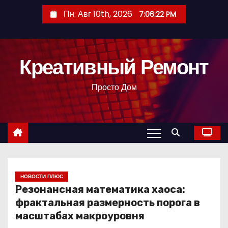
П
Пн. Авг 10th, 2026
7:06:23 PM
е
р
е
Креативный Ремонт
й
т
Просто Дом
и
к
с
о
д
е
р
НОВОСТИ ПЛЮС
Резонансная математика хаоса:
ж
фрактальная размерность порога в
и
масштабах макроуровня
м