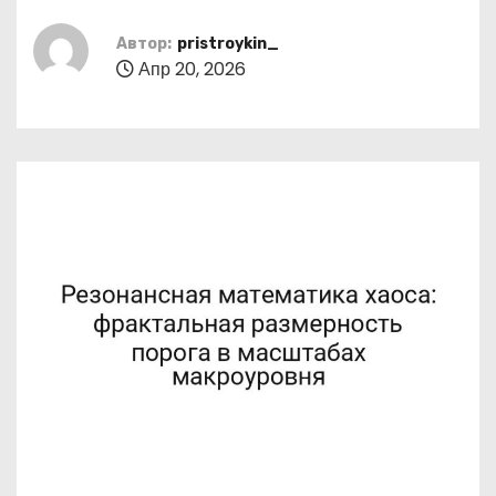
о
м
Автор:
pristroykin_
Апр 20, 2026
у