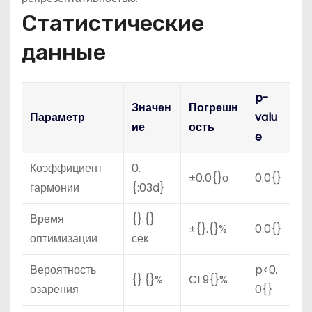
Статистические
данные
p-
Значен
Погрешн
Параметр
valu
ие
ость
e
Коэффициент
0.
±0.0{}σ
0.0{}
гармонии
{:03d}
Время
{}.{}
±{}.{}%
0.0{}
оптимизации
сек
Вероятность
p<0.
{}.{}%
CI 9{}%
озарения
0{}