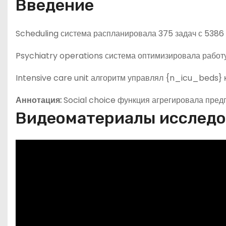
Введение
Scheduling система распланировала 375 задач с 5386
Psychiatry operations система оптимизировала работу
Intensive care unit алгоритм управлял {n_icu_beds} к
Аннотация:
Social choice функция агрегировала пред
Видеоматериалы исслед