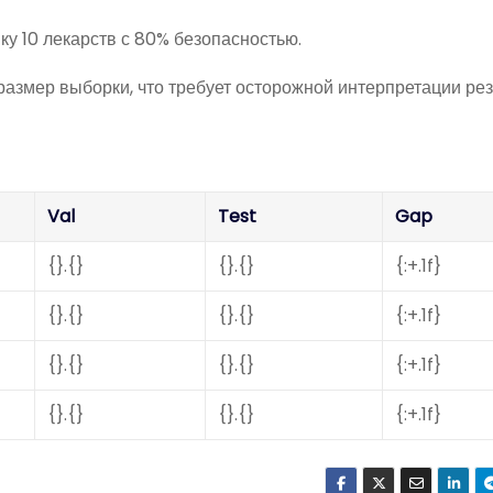
 10 лекарств с 80% безопасностью.
змер выборки, что требует осторожной интерпретации рез
Val
Test
Gap
{}.{}
{}.{}
{:+.1f}
{}.{}
{}.{}
{:+.1f}
{}.{}
{}.{}
{:+.1f}
{}.{}
{}.{}
{:+.1f}