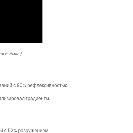
кая съёмка)
ваний с 90% рефлексивностью.
билизировал градиенты.
й с 52% разрушением.