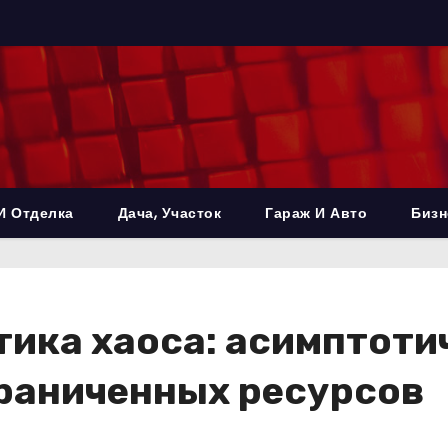
И Отделка
Дача, Участок
Гараж И Авто
Бизн
ика хаоса: асимптоти
граниченных ресурсов