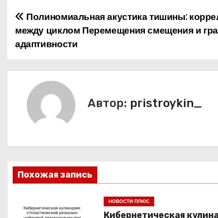
Полиномиальная акустика тишины: корре
Н
между циклом Перемещения смещения и гра
а
адаптивности
в
и
г
Автор:
pristroykin_
а
ц
и
Похожая запись
я
п
НОВОСТИ ПЛЮС
Кибернетическая кулина