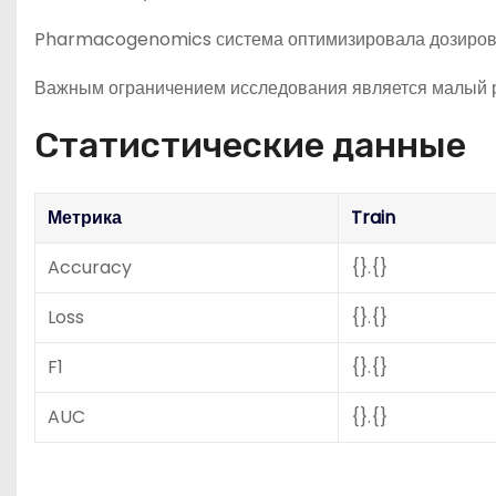
Pharmacogenomics система оптимизировала дозировку
Важным ограничением исследования является малый ра
Статистические данные
Метрика
Train
Accuracy
{}.{}
Loss
{}.{}
F1
{}.{}
AUC
{}.{}