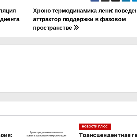
ляция
Хроно термодинамика лени: поведе
диента
аттрактор поддержки в фазовом
пространстве
НОВОСТИ ПЛЮС
рия:
Трансцендентная г