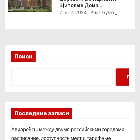
Щитовые Дома:
Экологичность и
Июн 2, 2024
Pristroykin_
Практичность
Поиск
Поис
Последние записи
Авиарейсы между двумя российскими городами:
расписание, доступность мест и тарифные