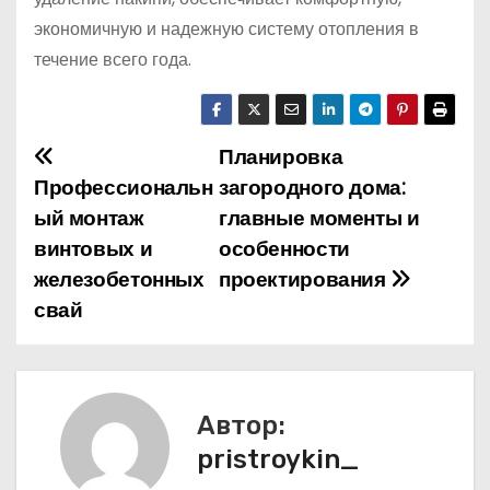
экономичную и надежную систему отопления в
течение всего года.
Планировка
Н
Профессиональн
загородного дома:
а
ый монтаж
главные моменты и
винтовых и
особенности
в
железобетонных
проектирования
и
свай
г
а
Автор:
ц
pristroykin_
и