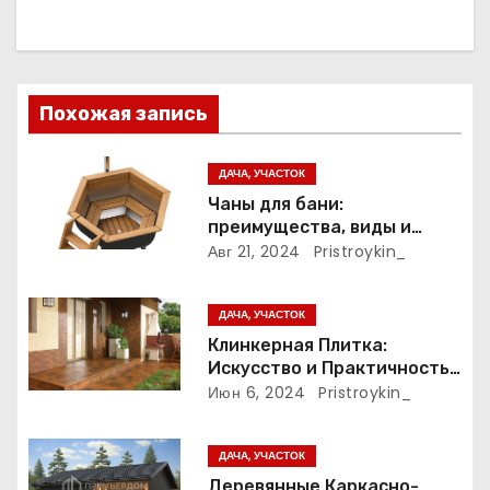
я
п
Похожая запись
о
з
ДАЧА, УЧАСТОК
Чаны для бани:
а
преимущества, виды и
особенности
Авг 21, 2024
Pristroykin_
п
использования
и
ДАЧА, УЧАСТОК
Клинкерная Плитка:
с
Искусство и Практичность
в Одном Материале
Июн 6, 2024
Pristroykin_
я
м
ДАЧА, УЧАСТОК
Деревянные Каркасно-