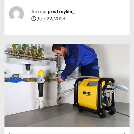
о
м
Автор:
pristroykin_
Дек 22, 2023
у