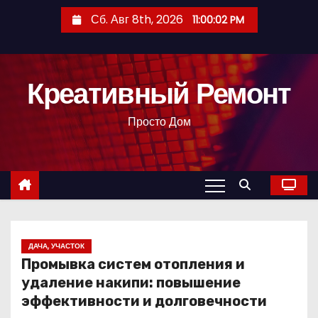
П
Сб. Авг 8th, 2026
11:00:03 PM
е
р
е
Креативный Ремонт
й
т
Просто Дом
и
к
с
о
д
е
р
ДАЧА, УЧАСТОК
Промывка систем отопления и
ж
удаление накипи: повышение
и
эффективности и долговечности
м