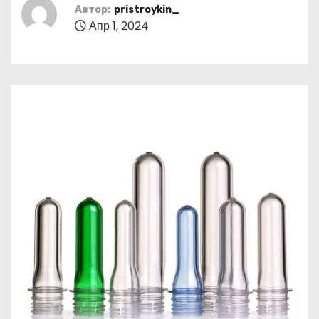
о
Автор:
pristroykin_
Апр 1, 2024
м
у