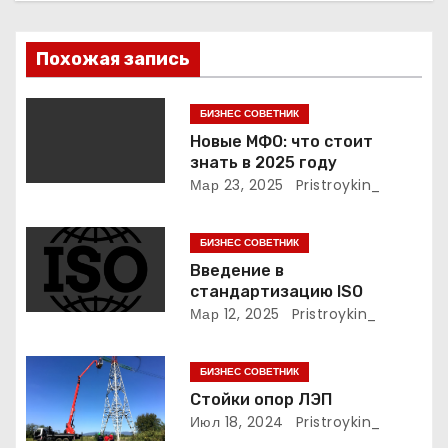
я
п
Похожая запись
о
БИЗНЕС СОВЕТНИК
з
Новые МФО: что стоит
знать в 2025 году
а
Мар 23, 2025
Pristroykin_
п
БИЗНЕС СОВЕТНИК
и
Введение в
стандартизацию ISO
с
Мар 12, 2025
Pristroykin_
я
БИЗНЕС СОВЕТНИК
м
Стойки опор ЛЭП
Июл 18, 2024
Pristroykin_