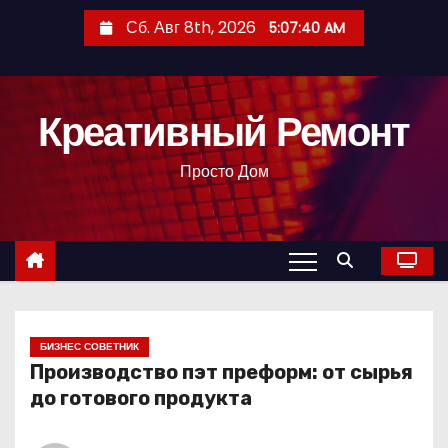
П
Сб. Авг 8th, 2026
5:07:41 AM
е
р
е
Креативный Ремонт
й
т
Просто Дом
и
к
с
о
д
е
р
БИЗНЕС СОВЕТНИК
Производство пэт преформ: от сырья
ж
до готового продукта
и
м