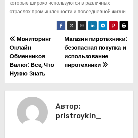
которые широко используются в различных
отраслях промышленности и повседневной жизни.
Мониторинг
Магазин пиротехники:
Н
Онлайн
безопасная покупка и
а
Обменников
использование
Валют: Все, Что
пиротехники
в
Нужно Знать
и
г
а
Автор:
pristroykin_
ц
и