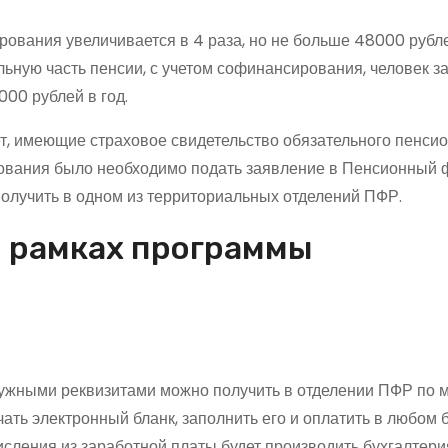
ования увеличивается в 4 раза, но не больше 48000 рублей
льную часть пенсии, с учетом софинансирования, человек за
00 рублей в год.
ет, имеющие страховое свидетельство обязательного пенси
рования было необходимо подать заявление в Пенсионный 
получить в одном из территориальных отделений ПФР.
в рамках программы
 нужными реквизитами можно получить в отделении ПФР по 
чать электронный бланк, заполнить его и оплатить в любом б
сления из заработной платы будет производить бухгалтери