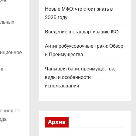
счет
Новые МФО: что стоит знать в
2025 году
ельных
Введение в стандартизацию ISO
Антипробуксовочные траки: Обзор
тиционное
и Преимущества
в
Чаны для бани: преимущества,
ое
виды и особенности
использования
ериод с 1
ода
Архив