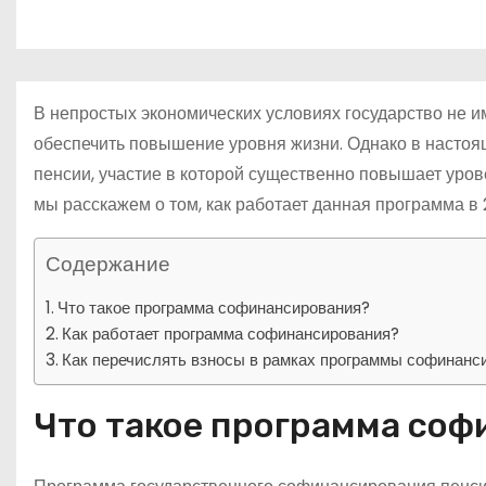
р
p
о
a
а
м
s
в
у
s
и
В непростых экономических условиях государство не и
n
т
обеспечить повышение уровня жизни. Однако в насто
i
пенсии, участие в которой существенно повышает уров
ь
k
мы расскажем о том, как работает данная программа в 2
i
Содержание
Что такое программа софинансирования?
Как работает программа софинансирования?
Как перечислять взносы в рамках программы софинанс
Что такое программа со