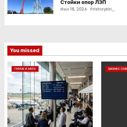
а
Стойки опор ЛЭП
Июл 18, 2024
Pristroykin_
п
и
с
я
You missed
м
ГАРАЖ И АВТО
БИЗНЕС СОВ