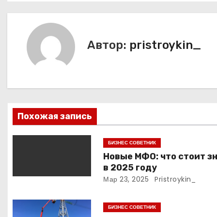
в
и
Автор:
pristroykin_
г
а
ц
и
Похожая запись
я
БИЗНЕС СОВЕТНИК
п
Новые МФО: что стоит з
в 2025 году
о
Мар 23, 2025
Pristroykin_
з
БИЗНЕС СОВЕТНИК