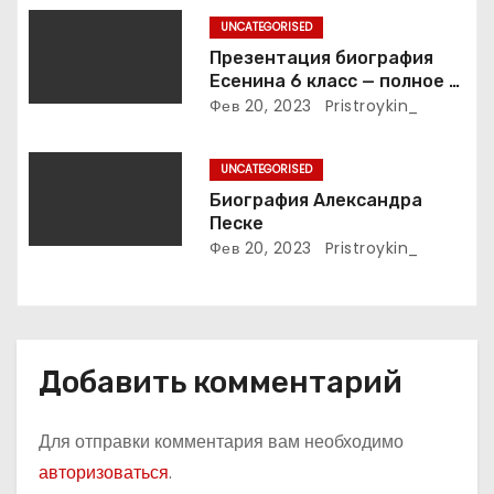
и
UNCATEGORISED
Презентация биография
с
Есенина 6 класс — полное и
подробное описание жизни
Фев 20, 2023
Pristroykin_
я
и творчества выдающегося
русского поэта
м
UNCATEGORISED
Биография Александра
Песке
Фев 20, 2023
Pristroykin_
Добавить комментарий
Для отправки комментария вам необходимо
авторизоваться
.