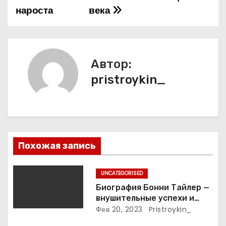
и
нароста
века
г
а
Автор:
ц
pristroykin_
и
я
п
Похожая запись
о
з
UNCATEGORISED
Биография Бонни Тайлер —
а
внушительные успехи и
интимные подробности
Фев 20, 2023
Pristroykin_
п
жизни великой певицы