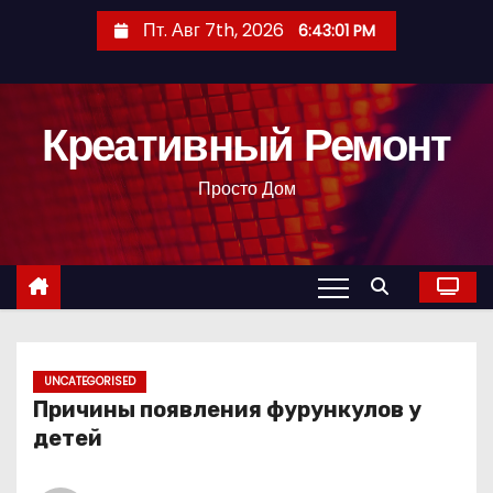
П
Пт. Авг 7th, 2026
6:43:02 PM
е
р
е
Креативный Ремонт
й
т
Просто Дом
и
к
с
о
д
е
р
UNCATEGORISED
Причины появления фурункулов у
ж
детей
и
м