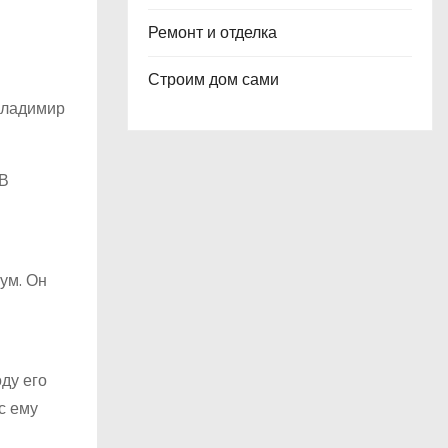
Ремонт и отделка
Строим дом сами
 Владимир
 В
ум. Он
ду его
с ему