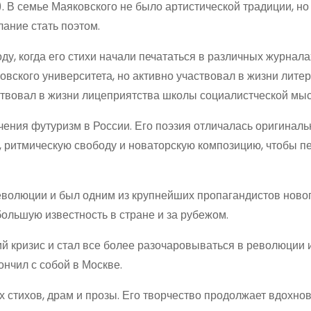
. В семье Маяковского не было артистической традиции, но
ание стать поэтом.
у, когда его стихи начали печататься в различных журналах
ковского университета, но активно участвовал в жизни лите
ствовал в жизни лицеприятства школы социалистческой мыс
чения футуризм в России. Его поэзия отличалась оригиналь
 ритмическую свободу и новаторскую композицию, чтобы п
революции и был одним из крупнейших пропагандистов ново
большую известность в стране и за рубежом.
й кризис и стал все более разочаровываться в революции 
ончил с собой в Москве.
 стихов, драм и прозы. Его творчество продолжает вдохнов