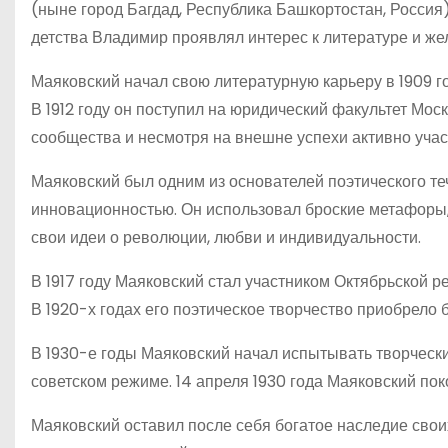
(ныне город Багдад, Республика Башкортостан, Россия)
детства Владимир проявлял интерес к литературе и жел
Маяковский начал свою литературную карьеру в 1909 год
В 1912 году он поступил на юридический факультет Мос
сообщества и несмотря на внешне успехи активно уча
Маяковский был одним из основателей поэтического те
инновационностью. Он использовал броские метафоры,
свои идеи о революции, любви и индивидуальности.
В 1917 году Маяковский стал участником Октябрьской 
В 1920-х годах его поэтическое творчество приобрело 
В 1930-е годы Маяковский начал испытывать творчески
советском режиме. 14 апреля 1930 года Маяковский пок
Маяковский оставил после себя богатое наследие своих