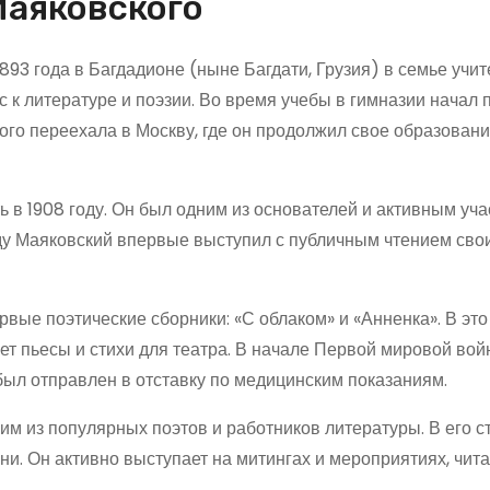
Маяковского
93 года в Багдадионе (ныне Багдати, Грузия) в семье учи
с к литературе и поэзии. Во время учебы в гимназии начал 
кого переехала в Москву, где он продолжил свое образовани
 в 1908 году. Он был одним из основателей и активным уч
оду Маяковский впервые выступил с публичным чтением сво
ервые поэтические сборники: «С облаком» и «Анненка». В эт
ет пьесы и стихи для театра. В начале Первой мировой во
был отправлен в отставку по медицинским показаниям.
им из популярных поэтов и работников литературы. В его с
и. Он активно выступает на митингах и мероприятиях, чита