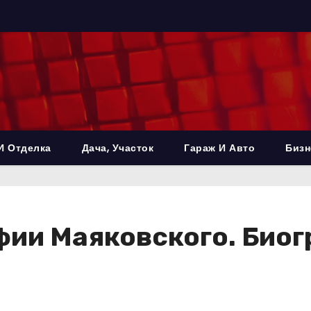
И Отделка
Дача, Участок
Гараж И Авто
Бизн
ии Маяковского. Биогр