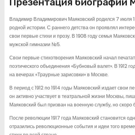
Презентация биографии 
Владимир Владимирович Маяковский родился 7 июля 18
родной истории. С раннего детства он проявлял интере
свои первые стихи и прозу. В 1908 году семья Маяковс
мужской гимназии №5.
Свои первые стихотворения Маяковский начал печатать
поэтического объединения «Бубновый валет». В 1912 г
на вечерах «Траурные зарисовки» в Москве.
В период с 1912 по 1914 годы Маяковский издает свои п
он активно участвует в театральной жизни Москвы, пиш
Маяковский был призван на военную службу, но скоро 
После революции 1917 года Маяковский становится одн
отразились революционные события и идеи того времен
стихи по всей стране.