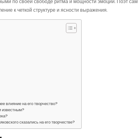
ными по своей свободе ритма и мощности эмоций. Поэт са
ление к четкой структуре и ясности выражения.
ее влияние на его творчество?
м известным?
ека?
яковского сказались на его творчестве?