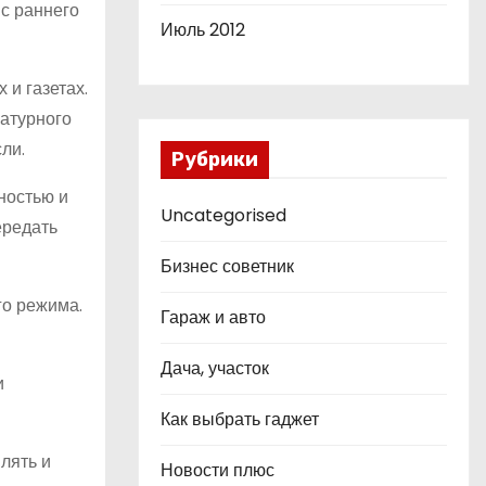
 с раннего
Июль 2012
 и газетах.
ратурного
ли.
Рубрики
ностью и
Uncategorised
ередать
Бизнес советник
го режима.
Гараж и авто
Дача, участок
и
Как выбрать гаджет
лять и
Новости плюс