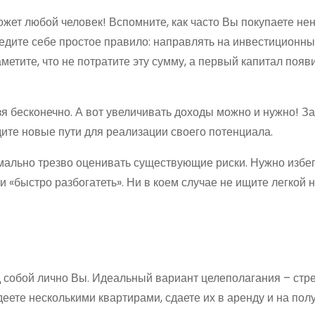
жет любой человек! Вспомните, как часто Вы покупаете н
едите себе простое правило: направлять на инвестиционны
метите, что не потратите эту сумму, а первый капитал появ
зя бесконечно. А вот увеличивать доходы можно и нужно! З
одите новые пути для реализации своего потенциала.
мально трезво оценивать существующие риски. Нужно избе
 «быстро разбогатеть». Ни в коем случае не ищите легкой 
д собой лично Вы. Идеальный вариант целеполагания – ст
деете несколькими квартирами, сдаете их в аренду и на по