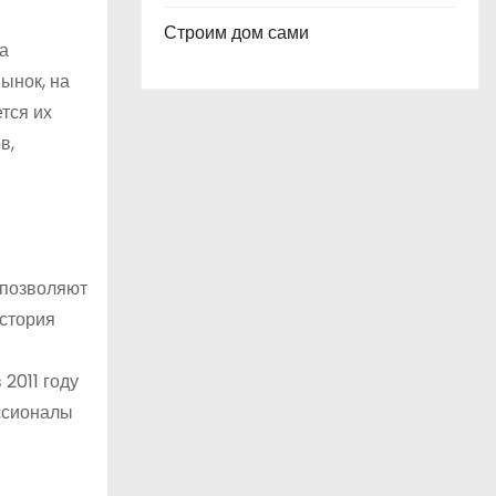
Строим дом сами
а
ынок, на
тся их
в,
 позволяют
История
и
 2011 году
ессионалы