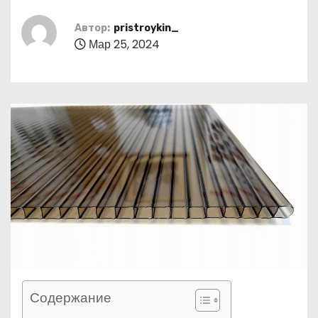
о
м
Автор:
pristroykin_
Мар 25, 2024
у
Содержание