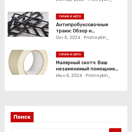
п
мест и тарифные условия
и
ГАРАЖ И АВТО
Антипробуксовочные
с
траки: Обзор и
Преимущества
Окт 6, 2024
Pristroykin_
я
м
ГАРАЖ И АВТО
Малярный скотч: Ваш
незаменимый помощник
при ремонтных работах
Июл 6, 2024
Pristroykin_
Поиск