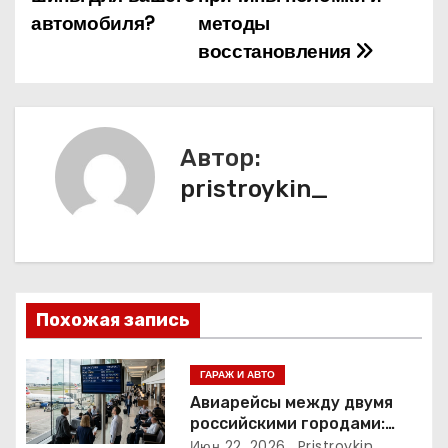
в
автомобиля?
методы
и
восстановления
г
а
Автор:
ц
pristroykin_
и
я
п
Похожая запись
о
з
ГАРАЖ И АВТО
Авиарейсы между двумя
а
российскими городами:
расписание, доступность
Июн 22, 2026
Pristroykin_