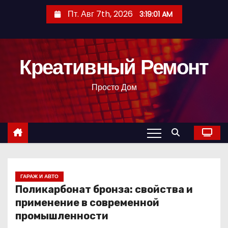
П
Пт. Авг 7th, 2026
3:19:02 AM
е
р
е
Креативный Ремонт
й
т
Просто Дом
и
к
с
о
д
е
р
ГАРАЖ И АВТО
Поликарбонат бронза: свойства и
ж
применение в современной
и
промышленности
м