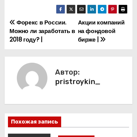
Форекс в России.
Акции компаний
Н
Можно ли заработать в
на фондовой
а
2018 году? |
бирже |
в
и
Автор:
г
pristroykin_
а
ц
и
Похожая запись
я