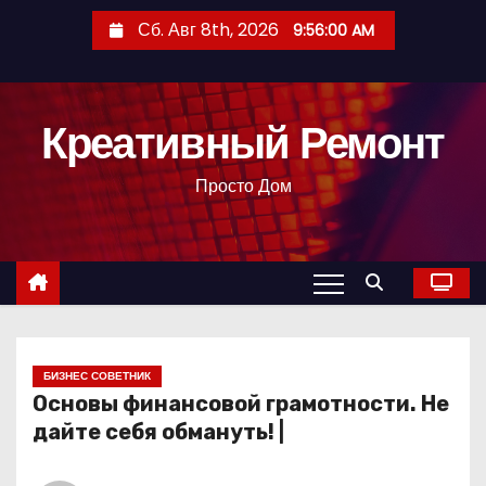
П
Сб. Авг 8th, 2026
9:56:01 AM
е
р
е
Креативный Ремонт
й
т
Просто Дом
и
к
с
о
д
е
р
БИЗНЕС СОВЕТНИК
Основы финансовой грамотности. Не
ж
дайте себя обмануть! |
и
м