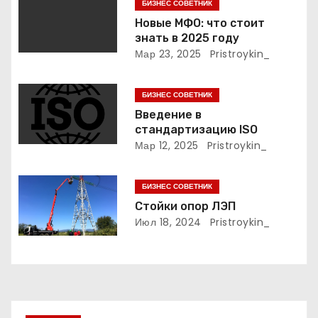
п
БИЗНЕС СОВЕТНИК
Новые МФО: что стоит
о
знать в 2025 году
Мар 23, 2025
Pristroykin_
з
а
БИЗНЕС СОВЕТНИК
Введение в
п
стандартизацию ISO
Мар 12, 2025
Pristroykin_
и
с
БИЗНЕС СОВЕТНИК
Стойки опор ЛЭП
я
Июл 18, 2024
Pristroykin_
м