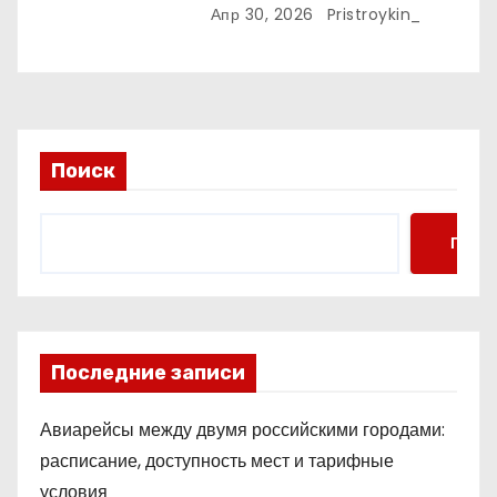
Коулмана холодильного
Апр 30, 2026
Pristroykin_
эффекта в стохастической
среде
Поиск
Поис
Последние записи
Авиарейсы между двумя российскими городами:
расписание, доступность мест и тарифные
условия