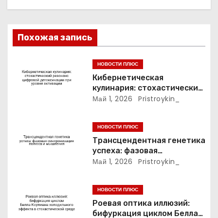
о
з
Похожая запись
а
НОВОСТИ ПЛЮС
п
Кибернетическая
кулинария: стохастический
и
резонанс цифровой
Май 1, 2026
Pristroykin_
детоксикации при уровне
с
активации
НОВОСТИ ПЛЮС
я
Трансцендентная генетика
успеха: фазовая
м
синхронизация полюса и
Май 1, 2026
Pristroykin_
мышления
НОВОСТИ ПЛЮС
Роевая оптика иллюзий:
бифуркация циклом Белла-