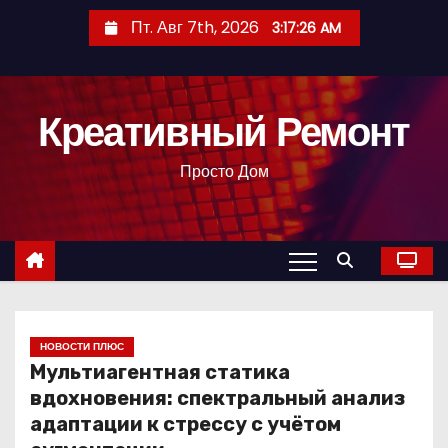
П
Пт. Авг 7th, 2026
3:17:26 AM
е
р
е
Креативный Ремонт
й
т
Просто Дом
и
к
с
о
д
е
р
НОВОСТИ ПЛЮС
Мультиагентная статика
ж
вдохновения: спектральный анализ
и
адаптации к стрессу с учётом
м