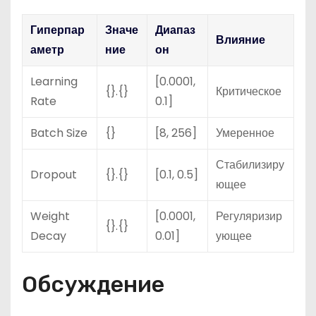
Гиперпар
Значе
Диапаз
Влияние
аметр
ние
он
Learning
[0.0001,
{}.{}
Критическое
Rate
0.1]
Batch Size
{}
[8, 256]
Умеренное
Стабилизиру
Dropout
{}.{}
[0.1, 0.5]
ющее
Weight
[0.0001,
Регуляризир
{}.{}
Decay
0.01]
ующее
Обсуждение