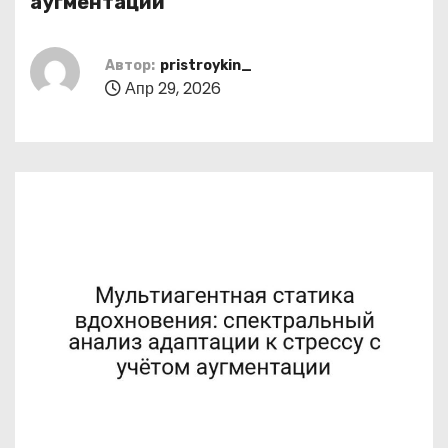
аугментации
о
м
Автор:
pristroykin_
у
Апр 29, 2026