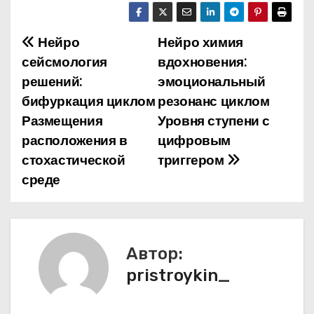
Нейро
Нейро химия
Н
сейсмология
вдохновения:
а
решений:
эмоциональный
бифуркация циклом
резонанс циклом
в
Размещения
Уровня ступени с
и
расположения в
цифровым
стохастической
триггером
г
среде
а
ц
и
Автор:
pristroykin_
я
п